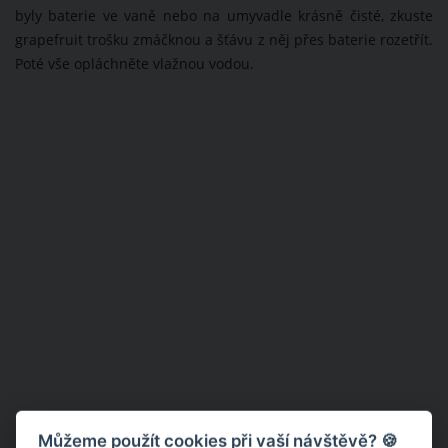
byly baterie ve vaně nebo na umyvadle krásně čisté, zkuste
grapefruit trošku zmáčknou a šťávu z něj přes baterie rozetřít.
Poté vše opláchněte vlažnou vodou.
Můžeme použít cookies při vaší návštěvě? 🍪