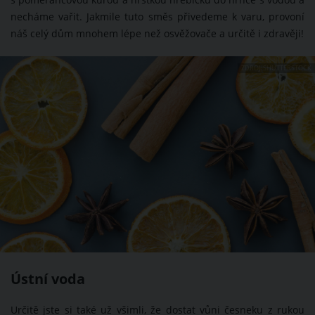
s pomerančovou kůrou a hrstkou hřebíčku do hrnce s vodou a
necháme vařit. Jakmile tuto směs přivedeme k varu, provoní
náš celý dům mnohem lépe než osvěžovače a určitě i zdravěji!
ZDROJ: SHUTTERSTOCK
Ústní voda
Určitě jste si také už všimli, že dostat vůni česneku z rukou