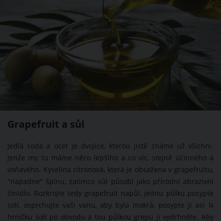
Grapefruit a sůl
Jedlá soda a ocet je dvojice, kterou jistě známe už všichni.
Jenže my tu máme něco lepšího a co víc, stejně účinného a
voňavého. Kyselina citrónová, která je obsažena v grapefruitu,
"napadne" špínu, zatímco sůl působí jako přírodní abrazivní
činidlo. Rozkrojte tedy grapefruit napůl, jednu půlku posypte
solí, osprchujte vaši vanu, aby byla mokrá, posypte ji asi ¼
hrníčku solí po obvodu a tou půlkou grepu ji vydrhněte. Aby