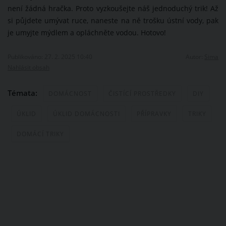
není žádná hračka. Proto vyzkoušejte náš jednoduchý trik! Až
si půjdete umývat ruce, naneste na ně trošku ústní vody, pak
je umyjte mýdlem a opláchněte vodou. Hotovo!
Publikováno: 27. 2. 2025 10:40
Autor:
Sima
Nahlásit obsah
Témata:
DOMÁCNOST
ČISTÍCÍ PROSTŘEDKY
DIY
ÚKLID
ÚKLID DOMÁCNOSTI
PŘÍPRAVKY
TRIKY
DOMÁCÍ TRIKY