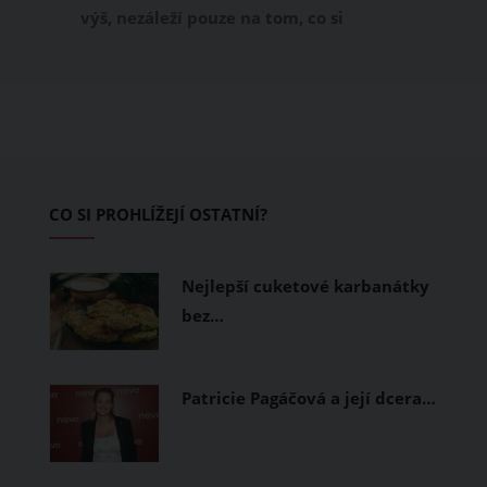
výš, nezáleží pouze na tom, co si
obléknete, ale také z čeho je oblečení
ušité. Některé materiály totiž zadržují
teplo a pot, jiné naopak nechají
pokožku dýchat a pomohou vám
zvládnout i opravdu horké dny.
Základem letního šatníku by proto
CO SI PROHLÍŽEJÍ OSTATNÍ?
měly být přírodní nebo funkční
prodyšné tkaniny a volnější střihy.
Nejlepší cuketové karbanátky
bez…
Patricie Pagáčová a její dcera…