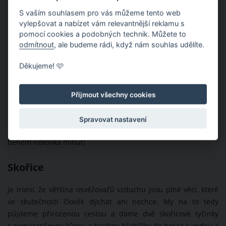
S vaším souhlasem pro vás můžeme tento web
vylepšovat a nabízet vám relevantnější reklamu s
pomocí cookies a podobných technik. Můžete to
odmítnout
, ale budeme rádi, když nám souhlas udělíte.
Děkujeme! 🩷
Kečup
Teď na chvíli zapomeňme na hranolky nebo hamburgery, ke
Přijmout všechny cookies
kterým se kečup určitě hodí. Tato pochoutka se totiž dá také
použit k vyčištění zašlých pánví a hrnců. Stačí si jen kečup dát
Spravovat nastavení
na nějaký starý hadřík a potřít je s ním. Vyčištěné by měly být
během několika minut!
Skořice
Je ironií, že většina osvěžovačů vzduchu jsou plné věcí, které
ve skutečnosti člověk dýchat ani nechce. My na to tedy
půjdeme přirozenou cestou a dáme dvě skořicové tyčinky