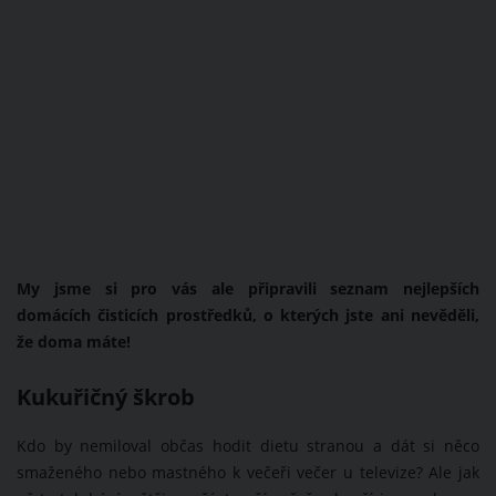
My jsme si pro vás ale připravili seznam nejlepších
domácích čisticích prostředků, o kterých jste ani nevěděli,
že doma máte!
Kukuřičný škrob
Kdo by nemiloval občas hodit dietu stranou a dát si něco
smaženého nebo mastného k večeři večer u televize? Ale jak