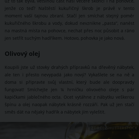
už to tak bývá, většinou část naší večeře skončí i na pohovce,
jenže co teď? Naštěstí kukuřičný škrob je právě v tento
moment vaší tajnou zbraní. Stačí jen smíchat stejný poměr
kukuřičného škrobu a vody, dokud nevznikne „pasta“, nanést
na mastná místa na pohovce, nechat přes noc působit a ráno
jen setřít suchým hadříkem. Hotovo, pohovka je jako nová.
Olivový olej
Koupili jste už stovky drahých přípravků na dřevěný nábytek,
ale ten i přesto nevypadá jako nový? Vykašlete se na ně a
doma si připravte svůj vlastní, který bude ale doopravdy
fungovat! Smíchejte jen ¼ hrníčku olivového oleje s pár
kapičkami jablečného octa. Ocet vytáhne z nábytku veškerou
špínu a olej naopak nábytek krásně rozzáří. Pak už jen stačí
směs dát na nějaký hadřík a nábytek jím vyleštit.
ZDROJ: SHUTTERSTOCK