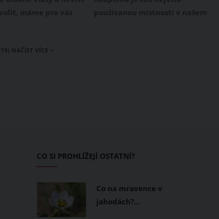
zvolit, máme pro vás
používanou místností v našem
 řešení.
bytě. Všichni ji využíváme.
Zatímco ložnice je pouze nás
(19) NAČÍST VÍCE
dospělých, dětem patří jejich
pokojík, koupelna patří všem.
CO SI PROHLÍŽEJÍ OSTATNÍ?
Co na mravence v
jahodách?…