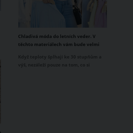
Chladivá móda do letních veder. V
těchto materiálech vám bude velmi
příjemně
Když teploty šplhají ke 30 stupňům a
výš, nezáleží pouze na tom, co si
obléknete, ale také z čeho je oblečení
ušité. Některé materiály totiž zadržují
teplo a pot, jiné naopak nechají
pokožku dýchat a pomohou vám
zvládnout i opravdu horké dny.
Základem letního šatníku by proto
měly být přírodní nebo funkční
prodyšné tkaniny a volnější střihy.
e