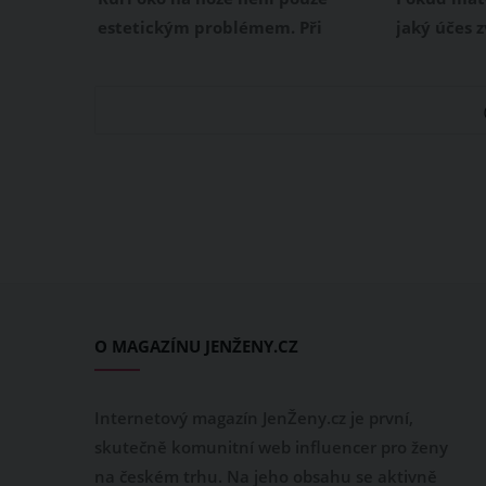
estetickým problémem. Při
jaký účes 
došlapování dokáže neskutečně
jednoduché
bolet. Nejčastěji se objevuje na
patách, na přední části chodidla
nebo v oblasti prstů. Když zjistíte,
že máte na noze kuří oko,
nemusíte hned běžet k lékaři.
Odstraníte jej doma i přírodní
cestou, díky čemuž budou vaše
nohy vypadat opět bez chybičky.
O MAGAZÍNU JENŽENY.CZ
Internetový magazín JenŽeny.cz je první,
skutečně komunitní web influencer pro ženy
na českém trhu. Na jeho obsahu se aktivně