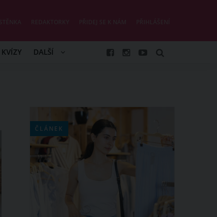
STĚNKA
REDAKTORKY
PŘIDEJ SE K NÁM
PŘIHLÁŠENÍ
KVÍZY
DALŠÍ
ČLÁNEK