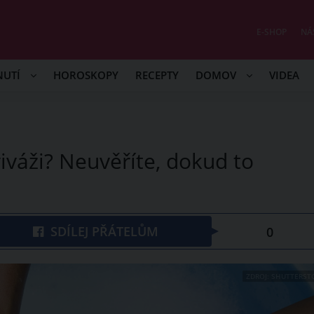
E-SHOP
NÁ
NUTÍ
HOROSKOPY
RECEPTY
DOMOV
VIDEA
viváži? Neuvěříte, dokud to
SDÍLEJ PŘÁTELŮM
0
ZDROJ: SHUTTERST