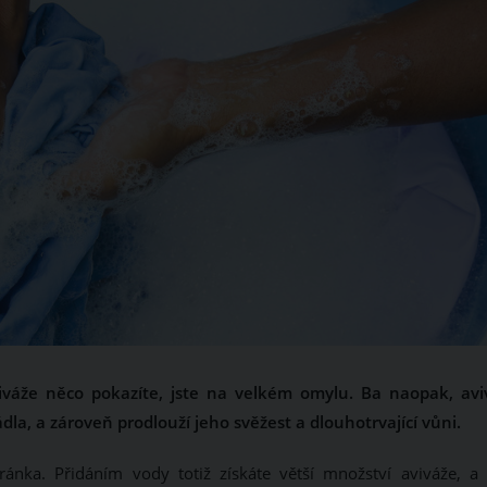
viváže něco pokazíte, jste na velkém omylu. Ba naopak, avi
la, a zároveň prodlouží jeho svěžest a dlouhotrvající vůni.
nka. Přidáním vody totiž získáte větší množství aviváže, a 