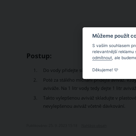
Můžeme použít coo
S vaším souhlasem pr
relevantnější reklamu
Postup:
odmítnout
, ale budeme
Do vody přidejte sůl a vše důkladně rozmíchej
Děkujeme! 🩷
Poté za stálého míchání přidejte aviváž. Vžd
aviváže. Na 1 litr vody tedy dejte 1 litr aviváže
Takto vylepšenou aviváž skladujte v plastov
nevylepšenou aviváž včetně dávkování.
Publikováno: 25. 9. 2023 15:18
Nahlásit obsah