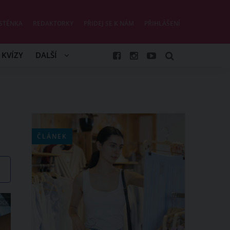
STĚNKA
REDAKTORKY
PŘIDEJ SE K NÁM
PŘIHLÁŠENÍ
KVÍZY
DALŠÍ
ČLÁNEK
OCK