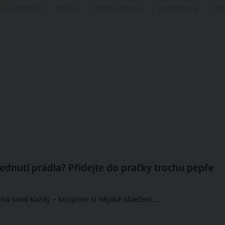
 DO AVIVÁŽE
PŘÁNÍ
PRANÍ PRÁDLA
DEZINFEKCE
DI
lednutí prádla? Přidejte do pračky trochu pepře
ý zná snad každý – koupíme si nějaké oblečení,…