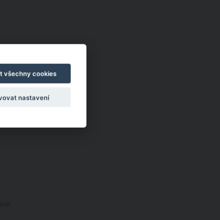
t všechny cookies
vovat nastavení
NoJa