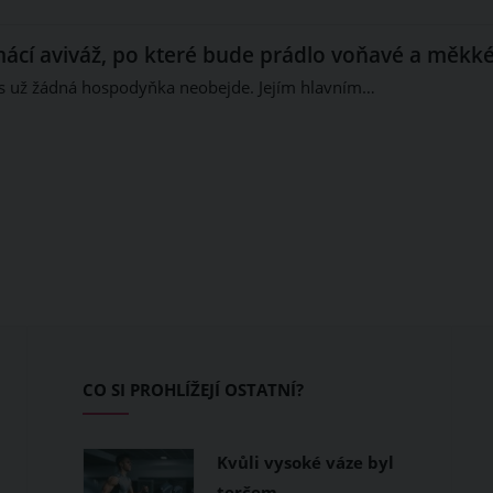
ácí aviváž, po které bude prádlo voňavé a měkk
es už žádná hospodyňka neobejde. Jejím hlavním…
CO SI PROHLÍŽEJÍ OSTATNÍ?
Kvůli vysoké váze byl
terčem…