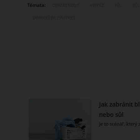
Témata:
DOMÁCNOST
AVIVÁŽ
SŮL
SŮL
DOMÁCÍ DEZINFEKCE
Jak zabránit b
nebo sůl
Je to scénář, kter