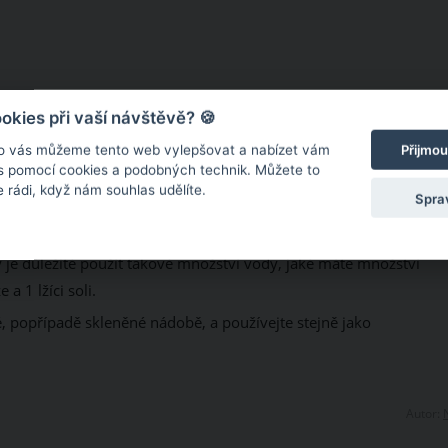
kies při vaší návštěvě? 🍪
o vás můžeme tento web vylepšovat a nabízet vám
Přijmou
 s pomocí cookies a podobných technik. Můžete to
 rádi, když nám souhlas udělíte.
Spra
te tak, aby se krystalky soli rozpustily.
y je důležité použít takové množství vody, jaké máte množství
 a 1 lžíci soli.
é, popřípadě skleněné nádobě, a používejte stejně jako
Autor: