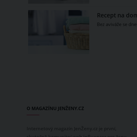
Recept na dom
Bez aviváže se dn
O MAGAZÍNU JENŽENY.CZ
Internetový magazín JenŽeny.cz je první,
skutečně komunitní web influencer pro ženy