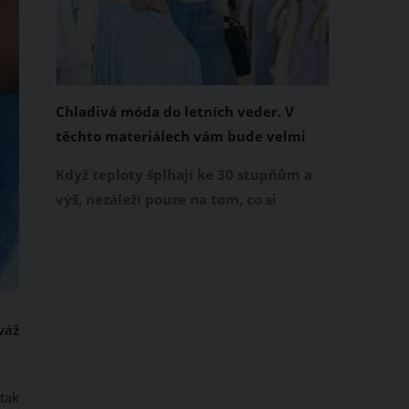
Chladivá móda do letních veder. V
těchto materiálech vám bude velmi
příjemně
Když teploty šplhají ke 30 stupňům a
výš, nezáleží pouze na tom, co si
obléknete, ale také z čeho je oblečení
ušité. Některé materiály totiž zadržují
teplo a pot, jiné naopak nechají
pokožku dýchat a pomohou vám
zvládnout i opravdu horké dny.
váž
Základem letního šatníku by proto
měly být přírodní nebo funkční
prodyšné tkaniny a volnější střihy.
tak