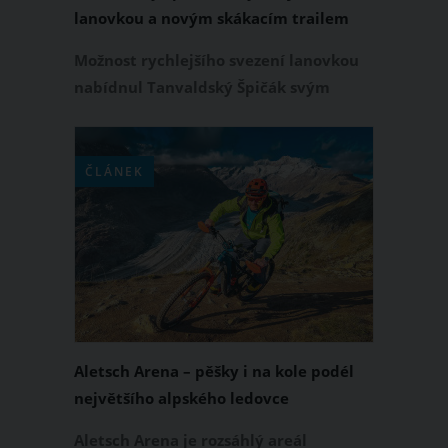
lanovkou a novým skákacím trailem
Možnost rychlejšího svezení lanovkou
nabídnul Tanvaldský Špičák svým
návštěvníkům již v zimě, teď se na
kopec za pár minut dostanou i bikeři a
pěší. Bikeři sem míří za traily všeho
ČLÁNEK
druhu, pěší a rodiny s dětmi zas za
výhledem z rozhledny na Jizerky,
dětským hřištěm nebo dobrou kuchyní
v restauraci Rozhledna.
Aletsch Arena – pěšky i na kole podél
největšího alpského ledovce
Aletsch Arena je rozsáhlý areál