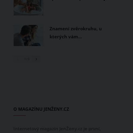
Znamení zvěrokruhu, u
kterých vám…
1
/ 3
O MAGAZÍNU JENŽENY.CZ
Internetový magazín JenŽeny.cz je první,