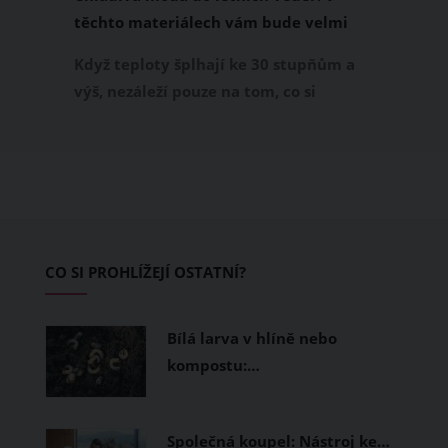
těchto materiálech vám bude velmi
příjemně
Když teploty šplhají ke 30 stupňům a
výš, nezáleží pouze na tom, co si
obléknete, ale také z čeho je oblečení
ušité. Některé materiály totiž zadržují
teplo a pot, jiné naopak nechají
pokožku dýchat a pomohou vám
zvládnout i opravdu horké dny.
Základem letního šatníku by proto
CO SI PROHLÍŽEJÍ OSTATNÍ?
měly být přírodní nebo funkční
prodyšné tkaniny a volnější střihy.
Bílá larva v hlíně nebo
kompostu:…
Společná koupel: Nástroj ke…