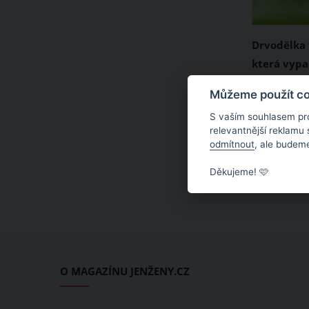
Drvodělka f
která vypa
se jí nemus
V Česku se
Můžeme použít coo
klimatu za
S vaším souhlasem pr
fialová. Tu
relevantnější reklamu
odmítnout
, ale budeme
žije samot
poznáte po
Děkujeme! 🩷
namodraléh
křídel. Nem
bát. Tato v
totiž neško
žihadlo vá
O MAGAZÍNU JENŽENY.CZ
výjimečnýc