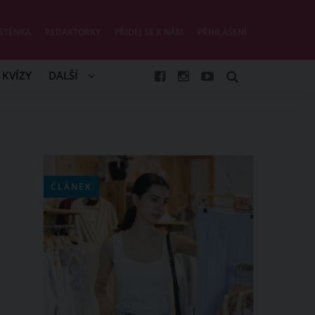
STĚNKA
REDAKTORKY
PŘIDEJ SE K NÁM
PŘIHLÁŠENÍ
KVÍZY
DALŠÍ
ČLÁNEK