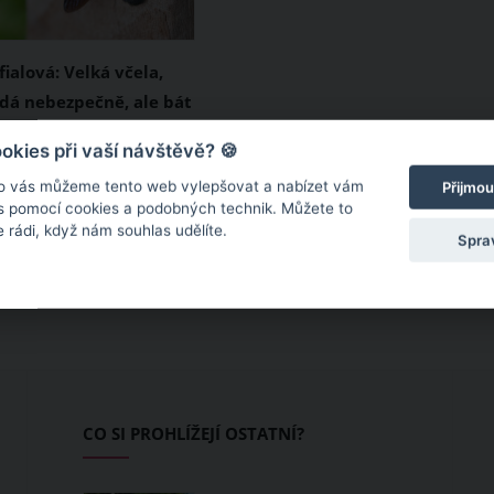
ialová: Velká včela,
dá nebezpečně, ale bát
íte
 díky teplejšímu
kies při vaší návštěvě? 🍪
bydluje drvodělka
o vás můžeme tento web vylepšovat a nabízet vám
Přijmou
to vzácnou včelu, která
 s pomocí cookies a podobných technik. Můžete to
 rádi, když nám souhlas udělíte.
ářským životem,
Spra
dle černého těla a
o až fialového odstínu
usíte se jí však vůbec
elká černá včela je
dná, není agresivní a
m uštědří pouze ve
CO SI PROHLÍŽEJÍ OSTATNÍ?
h případech.