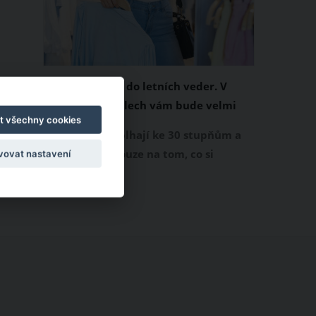
Chladivá móda do letních veder. V
těchto materiálech vám bude velmi
t všechny cookies
příjemně
Když teploty šplhají ke 30 stupňům a
výš, nezáleží pouze na tom, co si
vovat nastavení
obléknete, ale také z čeho je oblečení
ušité. Některé materiály totiž zadržují
teplo a pot, jiné naopak nechají
pokožku dýchat a pomohou vám
zvládnout i opravdu horké dny.
Základem letního šatníku by proto
měly být přírodní nebo funkční
prodyšné tkaniny a volnější střihy.