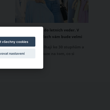
Chladivá móda do letních veder. V
těchto materiálech vám bude velmi
t všechny cookies
příjemně
Když teploty šplhají ke 30 stupňům a
výš, nezáleží pouze na tom, co si
vovat nastavení
obléknete, ale také z čeho je oblečení
ušité. Některé materiály totiž zadržují
teplo a pot, jiné naopak nechají
pokožku dýchat a pomohou vám
zvládnout i opravdu horké dny.
Základem letního šatníku by proto
měly být přírodní nebo funkční
prodyšné tkaniny a volnější střihy.