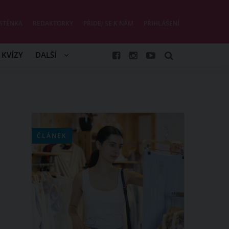
STĚNKA
REDAKTORKY
PŘIDEJ SE K NÁM
PŘIHLÁŠENÍ
KVÍZY
DALŠÍ
ČLÁNEK