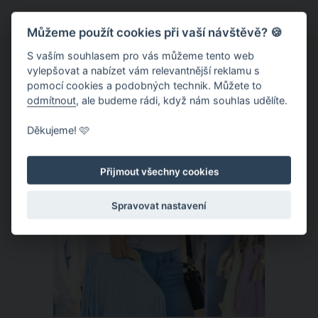
baculatá, její manžel Scott je pohledný,
Můžeme použít cookies při vaší návštěvě? 🍪
sexy a má vysportovanou postavu. Což
někteří lidé nedokážou zkousnout.
S vaším souhlasem pro vás můžeme tento web
vylepšovat a nabízet vám relevantnější reklamu s
pomocí cookies a podobných technik. Můžete to
odmítnout
, ale budeme rádi, když nám souhlas udělíte.
ČLÁNEK
Děkujeme! 🩷
Přijmout všechny cookies
Spravovat nastavení