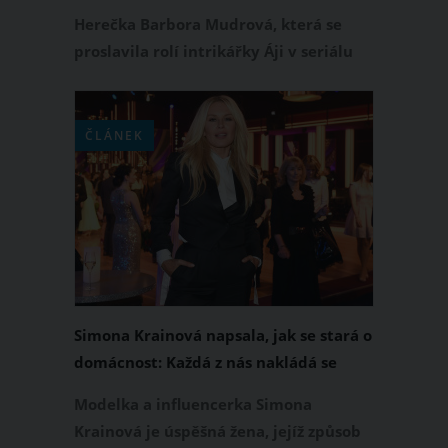
váze
Herečka Barbora Mudrová, která se
proslavila rolí intrikářky Áji v seriálu
Ulice, po narození syna drasticky
zhubla. Jak napsala na sociálních sítích,
osobně ji trápí, že je o 10 kilogramů
ČLÁNEK
lehčí. Stejně tak jí dělají vrásky na čele
komentáře některých instagramových
sledujících, kteří se do ní kvůli
současné postavě nepěkně strefují.
Simona Krainová napsala, jak se stará o
domácnost: Každá z nás nakládá se
svým časem a životem, jak nejlíp umí!
Modelka a influencerka Simona
Krainová je úspěšná žena, jejíž způsob