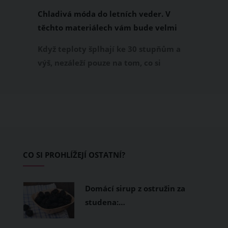
Chladivá móda do letních veder. V
těchto materiálech vám bude velmi
příjemně
Když teploty šplhají ke 30 stupňům a
výš, nezáleží pouze na tom, co si
obléknete, ale také z čeho je oblečení
ušité. Některé materiály totiž zadržují
teplo a pot, jiné naopak nechají
pokožku dýchat a pomohou vám
zvládnout i opravdu horké dny.
Základem letního šatníku by proto
CO SI PROHLÍŽEJÍ OSTATNÍ?
měly být přírodní nebo funkční
prodyšné tkaniny a volnější střihy.
Domácí sirup z ostružin za
studena:…