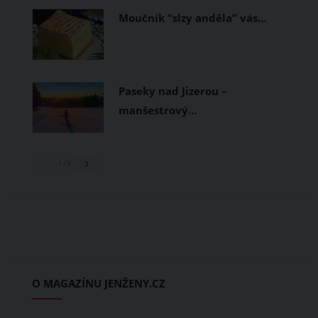
Moučník “slzy anděla” vás…
Paseky nad Jizerou –
manšestrový…
1
/ 3
O MAGAZÍNU JENŽENY.CZ