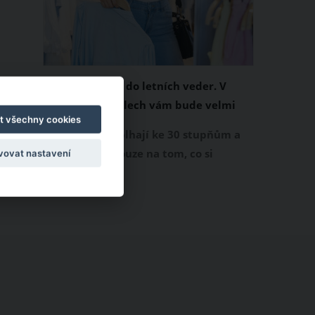
Chladivá móda do letních veder. V
těchto materiálech vám bude velmi
t všechny cookies
příjemně
Když teploty šplhají ke 30 stupňům a
výš, nezáleží pouze na tom, co si
vovat nastavení
obléknete, ale také z čeho je oblečení
ušité. Některé materiály totiž zadržují
teplo a pot, jiné naopak nechají
pokožku dýchat a pomohou vám
zvládnout i opravdu horké dny.
Základem letního šatníku by proto
měly být přírodní nebo funkční
prodyšné tkaniny a volnější střihy.