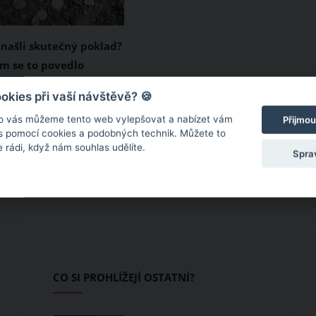
 našli skutečný poklad?
m se to povedlo
kladů se najdou po
kies při vaší návštěvě? 🍪
ě. Někteří tomuto
o vás můžeme tento web vylepšovat a nabízet vám
Přijmou
nují víkendy a někteří
 s pomocí cookies a podobných technik. Můžete to
 rádi, když nám souhlas udělíte.
odlehnou a přizpůsobí
Spra
ladu svůj život.
šak tací, kteří o
i nestojí, přesto se jim
iplete. To, co našli lidé
íběhu, je však
.
CO SI PROHLÍŽEJÍ OSTATNÍ?