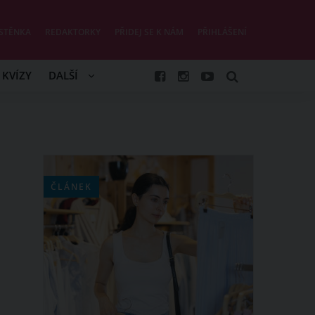
STĚNKA
REDAKTORKY
PŘIDEJ SE K NÁM
PŘIHLÁŠENÍ
KVÍZY
DALŠÍ
ČLÁNEK