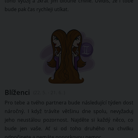
toho využij a zkrať jim dlouhé chvíle. Uvidíš, že i tobě
bude pak čas rychleji utíkat.
Blíženci
(22. 5. - 21. 6. )
Pro tebe a tvého partnera bude následující týden dost
náročný. I když trávíte většinu dne spolu, nevyžaduj
jeho neustálou pozornost. Najděte si každý něco, co
bude jen vaše. Ať si od toho druhého na chvilku
odpočinete a nemáte ponorkovou nemoc.