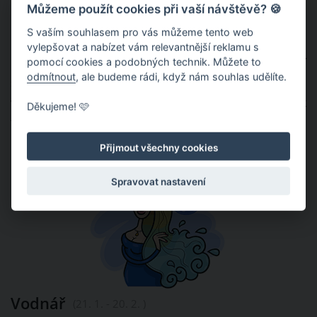
Můžeme použít cookies při vaší návštěvě? 🍪
S vaším souhlasem pro vás můžeme tento web
Kozoroh
(22. 12. - 20. 1. )
vylepšovat a nabízet vám relevantnější reklamu s
Bohužel budeš nucena změnit své plány. Aktuální
pomocí cookies a podobných technik. Můžete to
odmítnout
, ale budeme rádi, když nám souhlas udělíte.
situace není zrovna přející, takže budeš muset od
většiny svých nadcházejícíh plánů opustit. Neber to tak
Děkujeme! 🩷
tragicky, možná to nakonec nebude tak zlé, jak se zdá.
Přijmout všechny cookies
Spravovat nastavení
Vodnář
(21. 1. - 20. 2. )