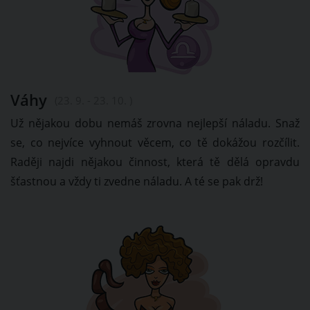
Váhy
(23. 9. - 23. 10. )
Už nějakou dobu nemáš zrovna nejlepší náladu. Snaž
se, co nejvíce vyhnout věcem, co tě dokážou rozčílit.
Raději najdi nějakou činnost, která tě dělá opravdu
šťastnou a vždy ti zvedne náladu. A té se pak drž!