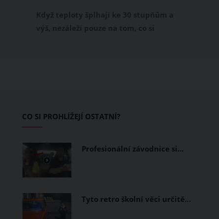
příjemně
Když teploty šplhají ke 30 stupňům a
výš, nezáleží pouze na tom, co si
obléknete, ale také z čeho je oblečení
ušité. Některé materiály totiž zadržují
teplo a pot, jiné naopak nechají
pokožku dýchat a pomohou vám
zvládnout i opravdu horké dny.
Základem letního šatníku by proto
CO SI PROHLÍŽEJÍ OSTATNÍ?
měly být přírodní nebo funkční
prodyšné tkaniny a volnější střihy.
Profesionální závodnice si…
Tyto retro školní věci určitě…