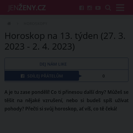
HOROSKOPY
Horoskop na 13. týden (27. 3.
2023 - 2. 4. 2023)
DEJ NÁM LIKE
SDÍLEJ PŘÁTELŮM
0
A je tu zase pondělí! Co ti přinesou další dny? Můžeš se
těšit na nějaké vzrušení, nebo si budeš spíš užívat
pohody? Přečti si svůj horoskop, ať víš, co tě čeká!