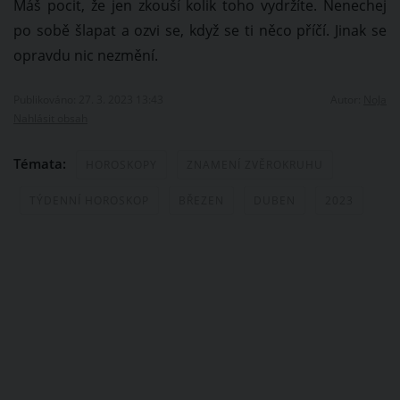
Máš pocit, že jen zkouší kolik toho vydržíte. Nenechej
po sobě šlapat a ozvi se, když se ti něco příčí. Jinak se
opravdu nic nezmění.
Publikováno: 27. 3. 2023 13:43
Autor:
NoJa
Nahlásit obsah
Témata:
HOROSKOPY
ZNAMENÍ ZVĚROKRUHU
TÝDENNÍ HOROSKOP
BŘEZEN
DUBEN
2023