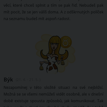
věcí, které chceš splnit a tím se pak řiď. Nebudeš pak
mít pocit, že se jen válíš doma. A z odškrnutých políček
na seznamu budeš mít aspoň radost.
Býk
(21. 4. - 21. 5. )
Nezapomínej v této složité situaci na své nejbližsí.
Možná se se všemi nemůžeš vidět osobně, ale v dnešní
době existuje spousta způsobů, jak komunikovat. Tak