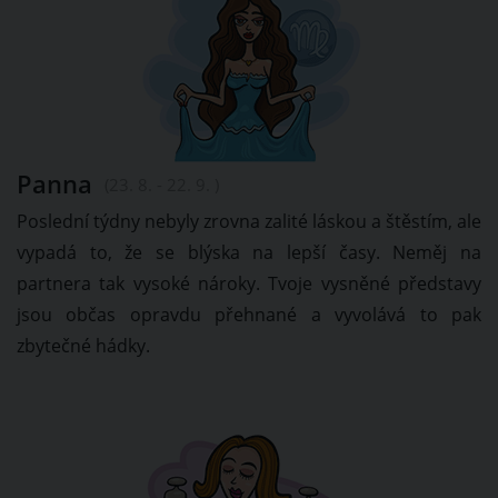
Panna
(23. 8. - 22. 9. )
Poslední týdny nebyly zrovna zalité láskou a štěstím, ale
vypadá to, že se blýska na lepší časy. Neměj na
partnera tak vysoké nároky. Tvoje vysněné představy
jsou občas opravdu přehnané a vyvolává to pak
zbytečné hádky.