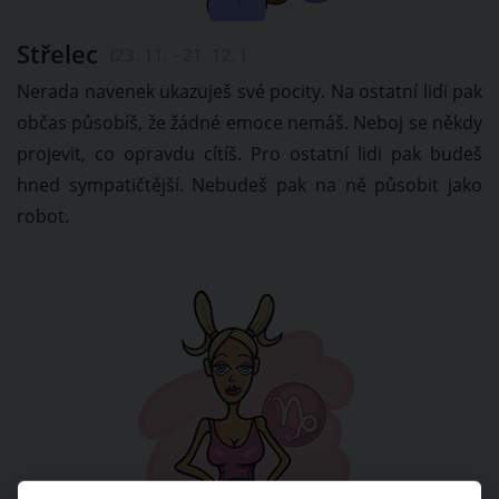
Střelec
(23. 11. - 21. 12. )
Nerada navenek ukazuješ své pocity. Na ostatní lidi pak
občas působíš, že žádné emoce nemáš. Neboj se někdy
projevit, co opravdu cítíš. Pro ostatní lidi pak budeš
hned sympatičtější. Nebudeš pak na ně působit jako
robot.