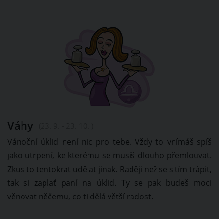
Váhy
(23. 9. - 23. 10. )
Vánoční úklid není nic pro tebe. Vždy to vnímáš spíš
jako utrpení, ke kterému se musíš dlouho přemlouvat.
Zkus to tentokrát udělat jinak. Raději než se s tím trápit,
tak si zaplať paní na úklid. Ty se pak budeš moci
věnovat něčemu, co ti dělá větší radost.