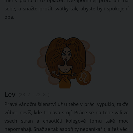
měl v plánu ti to oplácet. Nezapomínej proto ani na
sebe, a snažte prožít svátky tak, abyste byli spokojení
oba.
Lev
(23. 7. - 22. 8. )
Pravé vánoční šílenství už u tebe v práci vypuklo, takže
vůbec nevíš, kde ti hlava stojí. Práce se na tebe valí ze
všech stran a chaotičtí kolegové tomu také moc
nepomáhají. Snaž se tak aspoň ty nepanikařit, a řeš věci