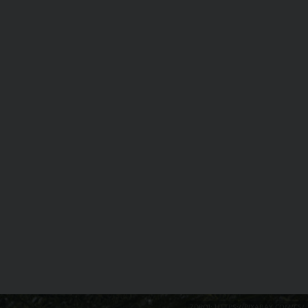
ZDROJ: HTTPS://PIXABAY.COM/CS/