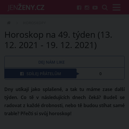
HOROSKOPY
Horoskop na 49. týden (13.
12. 2021 - 19. 12. 2021)
DEJ NÁM LIKE
SDÍLEJ PŘÁTELŮM
0
Dny utíkají jako splašené, a tak tu máme zase další
týden. Co tě v následujících dnech čeká? Budeš se
radovat z každé drobnosti, nebo tě budou stíhat samé
trable? Přečti si svůj horoskop!