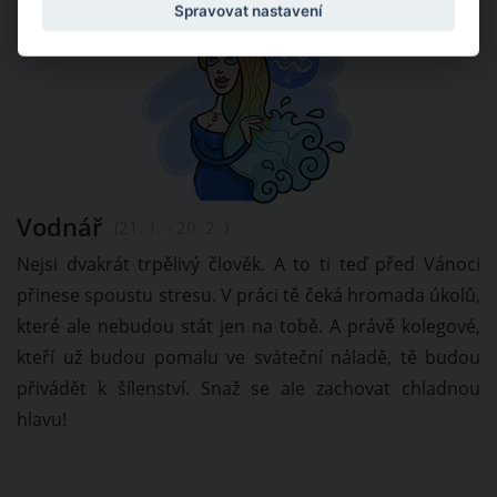
Spravovat nastavení
Vodnář
(21. 1. - 20. 2. )
Nejsi dvakrát trpělivý člověk. A to ti teď před Vánoci
přinese spoustu stresu. V práci tě čeká hromada úkolů,
které ale nebudou stát jen na tobě. A právě kolegové,
kteří už budou pomalu ve sváteční náladě, tě budou
přivádět k šílenství. Snaž se ale zachovat chladnou
hlavu!