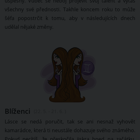
úspěšný. Vůbec se neboj projevit svůj talent a vytas
všechny své přednosti. Takhle koncem roku to může
šéfa popostrčit k tomu, aby v následujících dnech
udělal nějaké změny.
Blíženci
(22. 5. - 21. 6. )
Lásce se nedá poručit, tak se ani nesnaž vyhovět
kamarádce, která ti neustále dohazuje svého známého.
Pokud necítíš, že přeskočila jiskra hned na začátku,