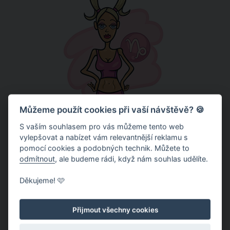
Můžeme použít cookies při vaší návštěvě? 🍪
Kozoroh
(22. 12. - 20. 1. )
S vaším souhlasem pro vás můžeme tento web
Už nějakou dobu jsi sama, ale po lásce toužíš neustále.
vylepšovat a nabízet vám relevantnější reklamu s
Bohužel to většinou ztroskotá na protějšku, který se
pomocí cookies a podobných technik. Můžete to
odmítnout
, ale budeme rádi, když nám souhlas udělíte.
nechce vázat. Vypadá to ale, že se blýská na lepší časy.
Nevkládej do nového vztahu velké naděje, a raději si to
Děkujeme! 🩷
patřičně užívej. Uvidíš, kolik tato změna přístupu,
přinese nového.
Přijmout všechny cookies