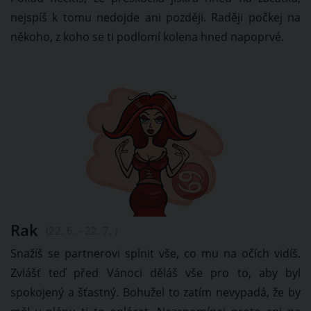
nejspíš k tomu nedojde ani později. Raději počkej na
někoho, z koho se ti podlomí kolena hned napoprvé.
Rak
(22. 6. - 22. 7. )
Snažíš se partnerovi splnit vše, co mu na očích vidíš.
Zvlášť teď před Vánoci děláš vše pro to, aby byl
spokojený a šťastný. Bohužel to zatím nevypadá, že by