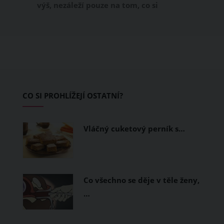
výš, nezáleží pouze na tom, co si
obléknete, ale také z čeho je oblečení
ušité. Některé materiály totiž zadržují
teplo a pot, jiné naopak nechají
pokožku dýchat a pomohou vám
zvládnout i opravdu horké dny.
Základem letního šatníku by proto
CO SI PROHLÍŽEJÍ OSTATNÍ?
měly být přírodní nebo funkční
prodyšné tkaniny a volnější střihy.
Vláčný cuketový perník s…
Co všechno se děje v těle ženy,
…