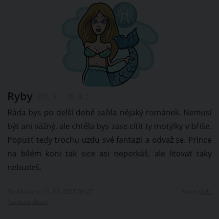
Ryby
(21. 2. - 20. 3. )
Ráda bys po delší době zažila nějaký románek. Nemusí
být ani vážný, ale chtěla bys zase cítit ty motýlky v břiše.
Popusť tedy trochu uzdu své fantazii a odvaž se. Prince
na bílém koni tak sice asi nepotkáš, ale litovat taky
nebudeš.
Publikováno: 15. 12. 2021 08:27
Autor:
Gabi
Nahlásit obsah