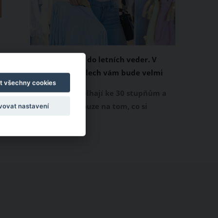
Chladivá móda do letních veder. V
těchto materiálech vám bude velmi
t všechny cookies
příjemně
Když teploty šplhají ke 30 stupňům a
výš, nezáleží pouze na tom, co si
vovat nastavení
obléknete, ale také z čeho je oblečení
ušité. Některé materiály totiž zadržují
teplo a pot, jiné naopak nechají
pokožku dýchat a pomohou vám
e
zvládnout i opravdu horké dny.
Základem letního šatníku by proto
měly být přírodní nebo funkční
prodyšné tkaniny a volnější střihy.