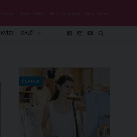
STĚNKA
REDAKTORKY
PŘIDEJ SE K NÁM
PŘIHLÁŠENÍ
KVÍZY
DALŠÍ
ČLÁNEK