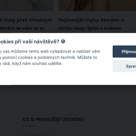
é vlasy před chladným
Nejčastější chyby, kterými si
dmění se vám za to
ničíte vlasy: Spíte s mokrou
hlavou nebo nosíte culík
i ničíme nejen
Vlasy jsou korunou ženské krásy.
kies při vaší návštěvě? 🍪
 fénováním. Velkou
Snažíte se co nejvíc pečovat o
o vás můžeme tento web vylepšovat a nabízet vám
Přijmou
ně je i nástup
svou hřívu, a přesto jsou vaše
 s pomocí cookies a podobných technik. Můžete to
 rádi, když nám souhlas udělíte.
a mrazivého počasí,
vlasy suché, lámavé, a navíc vám
Spra
ému naše hříva ztrácí
nadměrně vypadávají? Možná, že
taci, je sušší a snadněji
se nevědomky dopouštíte
ima, mráz a suchý
několika chyb, kterými si ničíte
átka s našimi vlasy
své vlasy. Prozradíme vám, o
é. Prozradíme vám ale
které chyby jde, a řekneme, jak s
ů, jak si je udržíte
jim pro příště vyhnout.
CO SI PROHLÍŽEJÍ OSTATNÍ?
o jara!