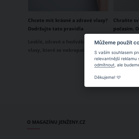
Chcete mít krásné a zdravé vlasy?
Chraňte sv
Dodržujte tato pravidla
počasím. O
Lesklé, zdravé a hedvábně jemné
Své vlasy s
Můžeme použít coo
vlasy, které se nekrepatí a jsou
žehlením a
S vaším souhlasem pr
snadno poddajné. Rozhodně to
zátěží pro 
relevantnější reklamu
odmítnout
, ale budeme
není nic nemožného. I vy je
chladného 
můžete mít, i když si svou hřívu
kvůli kter
Děkujeme! 🩷
pravidelně barvíte, stylujete,
svoji hydra
fénujete a žehlíte. Zlepšit stav
se láme. Z
svých vlasů můžete už během
vzduch zkr
několika týdnů, zkuste ale při
udělají sv
péči o svou hřívu dodržovat
několik trik
O MAGAZÍNU JENŽENY.CZ
následující pravidla.
krásné až d