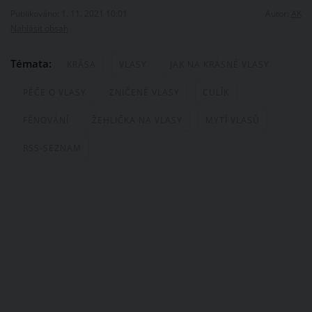
Publikováno: 1. 11. 2021 10:01
Autor:
AK
Nahlásit obsah
Témata:
KRÁSA
VLASY
JAK NA KRÁSNÉ VLASY
PÉČE O VLASY
ZNIČENÉ VLASY
CULÍK
FÉNOVÁNÍ
ŽEHLIČKA NA VLASY
MYTÍ VLASŮ
RSS-SEZNAM