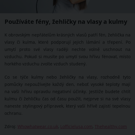
Používáte fény, žehličky na vlasy a kulmy
K obrovským nepřátelům krásných vlasů patří fén, žehlička na
vlasy či kulma, které podporují jejich lámání a třepení. Po
umytí proto své vlasy raději nechte volně uschnout na
vzduchu. Pokud si musíte po umytí svou hřívu fénovat, místo
horkého vzduchu zvolte vzduch studený.
Co se týče kulmy nebo žehličky na vlasy, rozhodně tyto
pomůcky nepoužívejte každý den, neboť vysoké teploty mají
na vaši hřívu opravdu negativní účinky. Jestliže budete chtít
kulmu či žehličku čas od času použít, nejprve si na své vlasy
naneste stylingový přípravek, který vaší hřívě zajistí tepelnou
ochranu.
Zdroj:
Whowhatwear.co.uk
,
Lofficielusa.com
,
Thehealthy.com