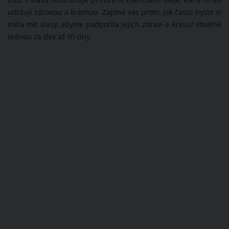
totiž z vlasů odstraňuje přirozené esenciální oleje, které hřívu
udržují zdravou a krásnou. Zajímá vás proto, jak často byste si
měla mít vlasy, abyste podpořila jejich zdraví a krásu? Ideálně
jednou za dva až tři dny.