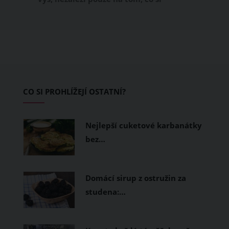
obléknete, ale také z čeho je oblečení
ušité. Některé materiály totiž zadržují
teplo a pot, jiné naopak nechají
pokožku dýchat a pomohou vám
zvládnout i opravdu horké dny.
Základem letního šatníku by proto
CO SI PROHLÍŽEJÍ OSTATNÍ?
měly být přírodní nebo funkční
prodyšné tkaniny a volnější střihy.
Nejlepší cuketové karbanátky
bez…
Domácí sirup z ostružin za
studena:…