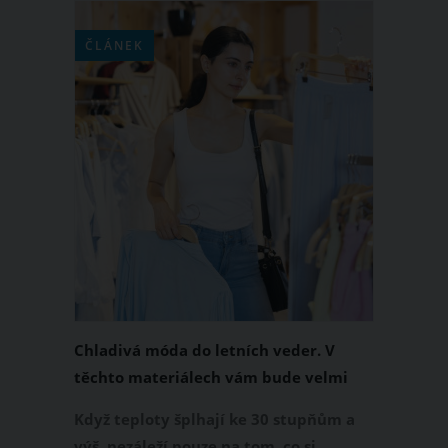
ČLÁNEK
Chladivá móda do letních veder. V
těchto materiálech vám bude velmi
příjemně
Když teploty šplhají ke 30 stupňům a
výš, nezáleží pouze na tom, co si