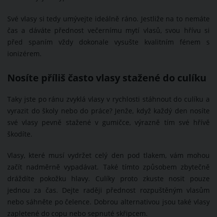
Své vlasy si tedy umývejte ideálně ráno. Jestliže na to nemáte
čas a dáváte přednost večernímu mytí vlasů, svou hřívu si
před spaním vždy dokonale vysušte kvalitním fénem s
ionizérem.
Nosíte příliš často vlasy stažené do culíku
Taky jste po ránu zvyklá vlasy v rychlosti stáhnout do culíku a
vyrazit do školy nebo do práce? Jenže, když každý den nosíte
své vlasy pevně stažené v gumičce, výrazně tím své hřívě
škodíte.
Vlasy, které musí vydržet celý den pod tlakem, vám mohou
začít nadměrně vypadávat. Také tímto způsobem zbytečně
dráždíte pokožku hlavy. Culíky proto zkuste nosit pouze
jednou za čas. Dejte raději přednost rozpuštěným vlasům
nebo sáhněte po čelence. Dobrou alternativou jsou také vlasy
zapletené do copu nebo sepnuté skřipcem.