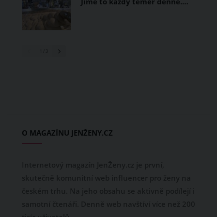
Jíme to každý téměř denně.…
1
/ 3
O MAGAZÍNU JENŽENY.CZ
Internetový magazín JenŽeny.cz je první,
skutečně komunitní web influencer pro ženy na
českém trhu. Na jeho obsahu se aktivně podílejí i
samotní čtenáři. Denně web navštíví více než 200
tisíc uživatelů.