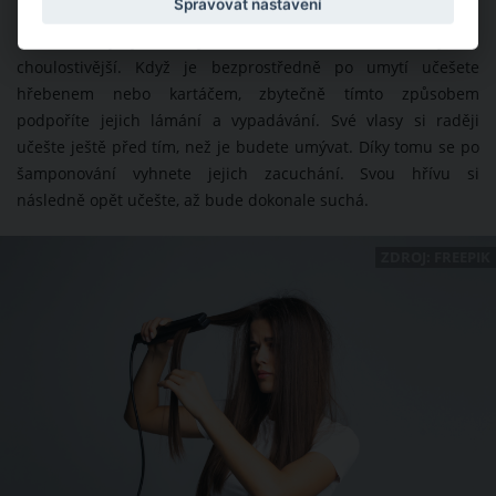
Spravovat nastavení
Mokré vlasy jsou nejen těžší, ale také elastičtější a
choulostivější. Když je bezprostředně po umytí učešete
hřebenem nebo kartáčem, zbytečně tímto způsobem
podpoříte jejich lámání a vypadávání. Své vlasy si raději
učešte ještě před tím, než je budete umývat. Díky tomu se po
šamponování vyhnete jejich zacuchání. Svou hřívu si
následně opět učešte, až bude dokonale suchá.
ZDROJ: FREEPIK