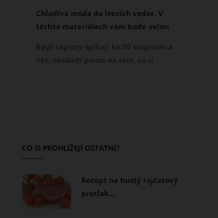
Chladivá móda do letních veder. V
těchto materiálech vám bude velmi
příjemně
Když teploty šplhají ke 30 stupňům a
výš, nezáleží pouze na tom, co si
obléknete, ale také z čeho je oblečení
ušité. Některé materiály totiž zadržují
teplo a pot, jiné naopak nechají
pokožku dýchat a pomohou vám
zvládnout i opravdu horké dny.
Základem letního šatníku by proto
CO SI PROHLÍŽEJÍ OSTATNÍ?
měly být přírodní nebo funkční
prodyšné tkaniny a volnější střihy.
Recept na hustý rajčatový
protlak.…