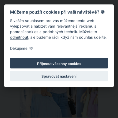
dopouštíte několika chyb, kterými si
Můžeme použít cookies při vaší návštěvě? 🍪
ničíte své vlasy. Prozradíme vám, o
které chyby jde, a řekneme, jak se jim
S vaším souhlasem pro vás můžeme tento web
vylepšovat a nabízet vám relevantnější reklamu s
pro příště vyhnout.
pomocí cookies a podobných technik. Můžete to
odmítnout
, ale budeme rádi, když nám souhlas udělíte.
ČLÁNEK
Děkujeme! 🩷
Přijmout všechny cookies
Spravovat nastavení