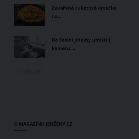
Zavařená cuketová omáčka
na…
Do školní jídelny umístili
kameru.…
1
/ 3
O MAGAZÍNU JENŽENY.CZ