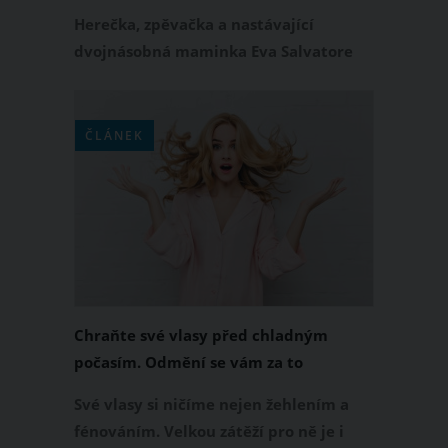
novém účesu prokoukla
Herečka, zpěvačka a nastávající
dvojnásobná maminka Eva Salvatore
Burešová se na Instagramu pochlubila
novým účesem. Při poslední návštěvě
kadeřnice si nechala svou dlouhou
ČLÁNEK
hřívu výrazně zkrátit a také si střihla
ofinu. Podívejte se, jak to Evě Burešové
v novém účesu sluší.
Chraňte své vlasy před chladným
počasím. Odmění se vám za to
Své vlasy si ničíme nejen žehlením a
fénováním. Velkou zátěží pro ně je i