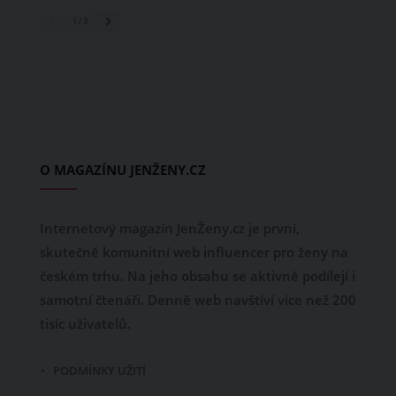
1
/ 3
O MAGAZÍNU JENŽENY.CZ
Internetový magazín JenŽeny.cz je první,
skutečně komunitní web influencer pro ženy na
českém trhu. Na jeho obsahu se aktivně podílejí i
samotní čtenáři. Denně web navštíví více než 200
tisíc uživatelů.
PODMÍNKY UŽITÍ