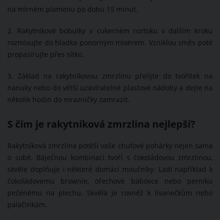
na mírném plamenu po dobu 15 minut.
2. Rakytníkové bobulky v cukerném roztoku v dalším kroku
rozmixujte do hladka ponorným mixérem. Vzniklou směs poté
propasírujte přes sítko.
3. Základ na rakytníkovou zmrzlinu přelijte do tvořítek na
nanuky nebo do větší uzavíratelné plastové nádoby a dejte na
několik hodin do mrazničky zamrazit.
S čím je rakytníková zmrzlina nejlepší?
Rakytníková zmrzlina potěší vaše chuťové pohárky nejen sama
o sobě. Báječnou kombinaci tvoří s čokoládovou zmrzlinou,
skvěle doplňuje i některé domácí moučníky. Ladí například k
čokoládovému brownie, ořechové bábovce nebo perníku
pečenému na plechu. Skvělá je rovněž k lívanečkům nebo
palačinkám.