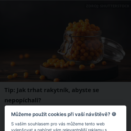
ZDROJ: SHUTTERSTOCK
Tip: Jak trhat rakytník, abyste se
nepopíchali?
Otrhat z větviček rakytník, abyste jej připravili na konkrétní
Můžeme použít cookies při vaší návštěvě? 🍪
recept, rozhodně není jednoduchá záležitost. Ruční otrhávání
S vaším souhlasem pro vás můžeme tento web
oranžových bobulek je náročné a zdlouhavé. Navíc hrozí, že se
vylepšovat a nabízet vám relevantnější reklamu s