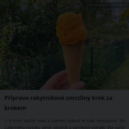
ZDROJ: SHUTTERSTOCK
Příprava rakytníkové zmrzliny krok za
krokem
1. V hrnci svařte vodu s cukrem, dokud se cukr nerozpustí. Do
cukerného roztoku dejte rakytník a vanilkový extrakt. Vše vařte