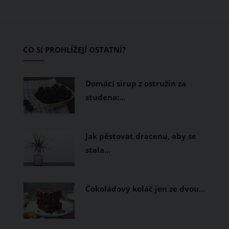
pokožku dýchat a pomohou vám
zvládnout i opravdu horké dny.
Základem letního šatníku by proto
CO SI PROHLÍŽEJÍ OSTATNÍ?
měly být přírodní nebo funkční
prodyšné tkaniny a volnější střihy.
Domácí sirup z ostružin za
studena:…
Jak pěstovat dracenu, aby se
stala…
Čokoládový koláč jen ze dvou…