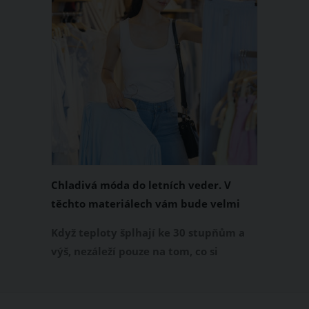
Chladivá móda do letních veder. V
těchto materiálech vám bude velmi
příjemně
Když teploty šplhají ke 30 stupňům a
výš, nezáleží pouze na tom, co si
obléknete, ale také z čeho je oblečení
ušité. Některé materiály totiž zadržují
teplo a pot, jiné naopak nechají