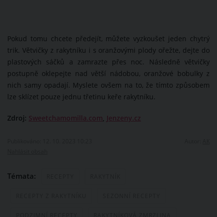
Pokud tomu chcete předejít, můžete vyzkoušet jeden chytrý
trik. Větvičky z rakytníku i s oranžovými plody ořežte, dejte do
plastových sáčků a zamrazte přes noc. Následně větvičky
postupně oklepejte nad větší nádobou, oranžové bobulky z
nich samy opadají. Myslete ovšem na to, že tímto způsobem
lze sklízet pouze jednu třetinu keře rakytníku.
Zdroj:
Sweetchamomilla.com
,
Jenzeny.cz
Publikováno: 12. 10. 2023 10:23
Autor:
AK
Nahlásit obsah
Témata:
RECEPTY
RAKYTNÍK
RECEPTY Z RAKYTNÍKU
SEZONNÍ RECEPTY
PODZIMNÍ RECEPTY
RAKYTNÍKOVÁ ZMRZLINA