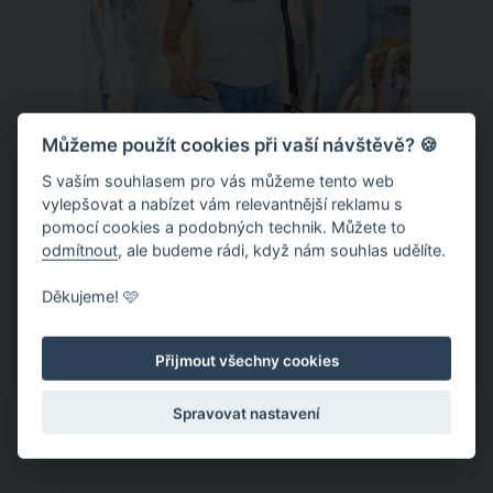
Můžeme použít cookies při vaší návštěvě? 🍪
S vaším souhlasem pro vás můžeme tento web
vylepšovat a nabízet vám relevantnější reklamu s
Chladivá móda do letních veder. V
pomocí cookies a podobných technik. Můžete to
těchto materiálech vám bude velmi
odmítnout
, ale budeme rádi, když nám souhlas udělíte.
příjemně
Když teploty šplhají ke 30 stupňům a
Děkujeme! 🩷
výš, nezáleží pouze na tom, co si
obléknete, ale také z čeho je oblečení
Přijmout všechny cookies
ušité. Některé materiály totiž zadržují
teplo a pot, jiné naopak nechají
Spravovat nastavení
pokožku dýchat a pomohou vám
zvládnout i opravdu horké dny.