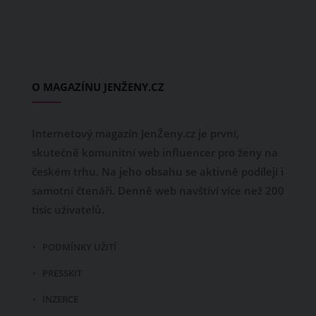
O MAGAZÍNU JENŽENY.CZ
Internetový magazín JenŽeny.cz je první,
skutečně komunitní web influencer pro ženy na
českém trhu. Na jeho obsahu se aktivně podílejí i
samotní čtenáři. Denně web navštíví více než 200
tisíc uživatelů.
PODMÍNKY UŽITÍ
PRESSKIT
INZERCE