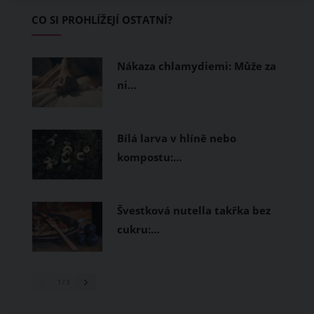
Základem letního šatníku by proto
CO SI PROHLÍŽEJÍ OSTATNÍ?
měly být přírodní nebo funkční
prodyšné tkaniny a volnější střihy.
Nákaza chlamydiemi: Může za
ni…
Bílá larva v hlíně nebo
kompostu:…
Švestková nutella takřka bez
cukru:…
1
/ 3