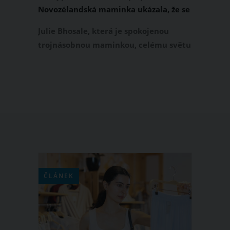
Novozélandská maminka ukázala, že se
není za co stydět
Julie Bhosale, která je spokojenou
trojnásobnou maminkou, celému světu
názorně ukázala, jak vypadá ženské
tělo po porodu. Ostatním ženám
předvedla, že větší bříško, vytahaná
kůže a strie jsou naprosto v pořádku.
Zvlášť prvorodičky by podle Julie měly
vědět, že je to normální, a svým
poporodním vzhledem by se neměly
zbytečně trápit.
ČLÁNEK