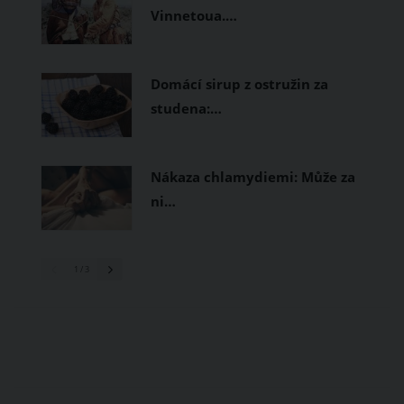
Vinnetoua.…
Domácí sirup z ostružin za
studena:…
Nákaza chlamydiemi: Může za
ni…
1
/ 3