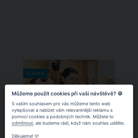
odvál čas a před sebou máme vyhlídky
na pochmurný a deštivý podzim. Aby si
na vás podzimní únava navíc nevybrala
daň v podobě depresivních nálad,
můžete s tím něco udělat. Nadměrné
únavy vás zbaví především následující
jednoduchá pravidla, která vám vlijí
novou energii do žil.
ČLÁNEK
Můžeme použít cookies při vaší návštěvě? 🍪
S vaším souhlasem pro vás můžeme tento web
vylepšovat a nabízet vám relevantnější reklamu s
pomocí cookies a podobných technik. Můžete to
odmítnout
, ale budeme rádi, když nám souhlas udělíte.
Děkujeme! 🩷