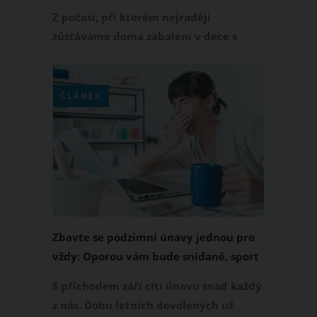
Z počasí, při kterém nejraději
zůstáváme doma zabalení v dece s
velkým hrnkem horké čokolády, se
najednou stává to "mikinové" a spolu s
obavami o naši letní siluetu
ČLÁNEK
pociťujeme na vlastní kůži i nechuť
cokoli dělat a nejraději bychom celé
dny leželi v posteli. Jak se nejlépe s
jarní únavou poprat? To si společně
projdeme v nadcházejícím článku.
Zbavte se podzimní únavy jednou pro
vždy: Oporou vám bude snídaně, sport
i zdravý jídelníček
S příchodem září cítí únavu snad každý
z nás. Dobu letních dovolených už