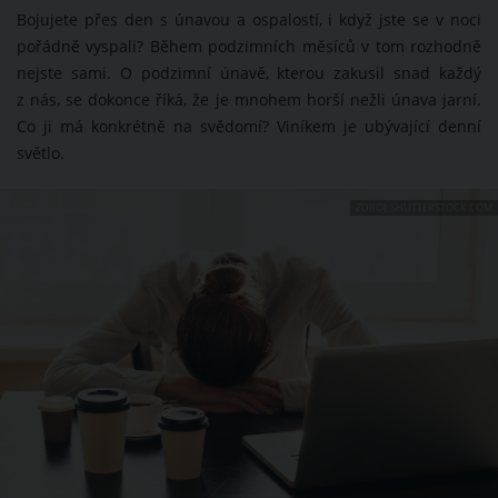
Bojujete přes den s únavou a ospalostí, i když jste se v noci
pořádně vyspali? Během podzimních měsíců v tom rozhodně
nejste sami. O podzimní únavě, kterou zakusil snad každý
z nás, se dokonce říká, že je mnohem horší nežli únava jarní.
Co ji má konkrétně na svědomí? Viníkem je ubývající denní
světlo.
ZDROJ: SHUTTERSTOCK.COM