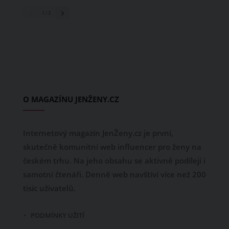
1
/ 3
O MAGAZÍNU JENŽENY.CZ
Internetový magazín JenŽeny.cz je první,
skutečně komunitní web influencer pro ženy na
českém trhu. Na jeho obsahu se aktivně podílejí i
samotní čtenáři. Denně web navštíví více než 200
tisíc uživatelů.
PODMÍNKY UŽITÍ