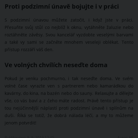
Proti podzimní únavě bojujte i v práci
S podzimní únavou můžete zatočit, i když jste v práci.
Přesuňte svůj stůl co nejblíž k oknu, vytáhněte žaluzie nebo
roztáhněte závěsy. Svou kancelář vyzdobte veselými barvami
a také vy sami se začněte mnohem veseleji oblékat. Tento
přístup rozzáří váš den.
Ve volných chvílích neseďte doma
Pokud je venku pochmurno, i tak neseďte doma. Ve svém
volné čase vyrazte ven s partnerem nebo kamarádkou do
kavárny, do kina, na bazén nebo do sauny. Relaxujte a dělejte
vše, co vás baví a z čeho máte radost. Právě tento přístup je
tou nejúčinnější náplastí proti podzimní únavě i splínům na
duši. Říká se totiž, že dobrá nálada léčí, a my to můžeme
jenom potvrdit!
Publikováno: 9. 9. 2019 12:45
Autor:
AK