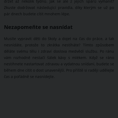
držet až několik týdnů. Jak se ale z jejích spárů vymanit?
Zkuste dodržovat následující pravidla, díky kterým se už po
pár dnech budete cítit mnohem lépe.
Nezapomeňte se nasnídat
Musíte vypravit děti do školy a dojet na čas do práce, a tak
nesnídáte, protože to zkrátka nestíháte? Tímto způsobem
děláte svému tělu i zdraví doslova medvědí službu. Po ránu
vám rozhodně nestačí šálek kávy s mlékem. Když se ráno
nestihnete nastartovat zdravou a vydatnou snídaní, budete se
během dne cítit o dost unavenější. Pro příště si raději udělejte
čas a pořádně se nasnídejte.