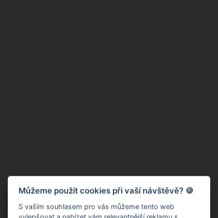
Pijte v průběhu dne, co hrdlo ráčí
Můžeme použít cookies při vaší návštěvě? 🍪
Aby si vás podzimní únava tolik nepodmanila, důležitý pro vás
S vaším souhlasem pro vás můžeme tento web
je i pravidelný pitný režim. V průběhu dne vypijte alespoň dva
vylepšovat a nabízet vám relevantnější reklamu s