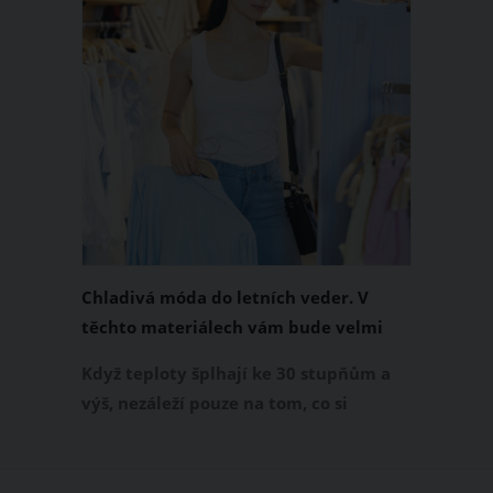
Chladivá móda do letních veder. V
těchto materiálech vám bude velmi
příjemně
Když teploty šplhají ke 30 stupňům a
výš, nezáleží pouze na tom, co si
obléknete, ale také z čeho je oblečení
ušité. Některé materiály totiž zadržují
teplo a pot, jiné naopak nechají