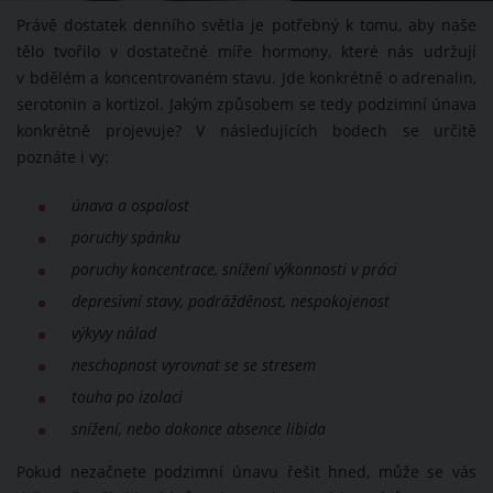
Právě dostatek denního světla je potřebný k tomu, aby naše
tělo tvořilo v dostatečné míře hormony, které nás udržují
v bdělém a koncentrovaném stavu. Jde konkrétně o adrenalin,
serotonin a kortizol. Jakým způsobem se tedy podzimní únava
konkrétně projevuje? V následujících bodech se určitě
poznáte i vy:
únava a ospalost
poruchy spánku
poruchy koncentrace, snížení výkonnosti v práci
depresivní stavy, podrážděnost, nespokojenost
výkyvy nálad
neschopnost vyrovnat se se stresem
touha po izolaci
snížení, nebo dokonce absence libida
Pokud nezačnete podzimní únavu řešit hned, může se vás