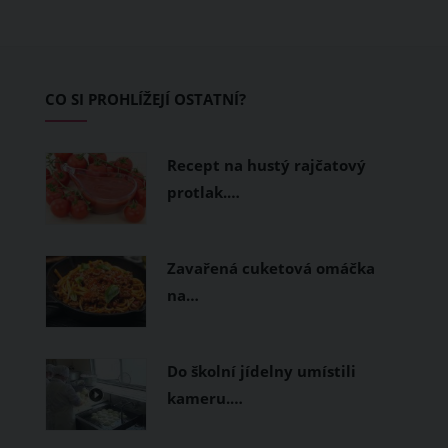
pokožku dýchat a pomohou vám
zvládnout i opravdu horké dny.
Základem letního šatníku by proto
CO SI PROHLÍŽEJÍ OSTATNÍ?
měly být přírodní nebo funkční
prodyšné tkaniny a volnější střihy.
Recept na hustý rajčatový
protlak.…
Zavařená cuketová omáčka
na…
Do školní jídelny umístili
kameru.…