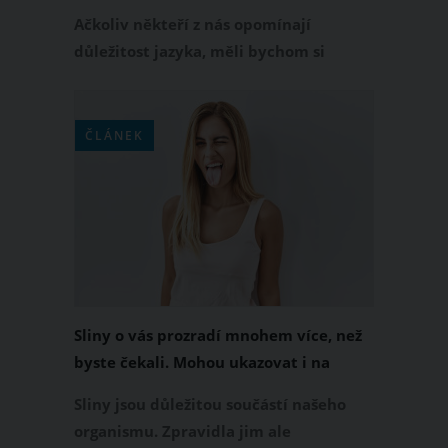
Ačkoliv někteří z nás opomínají
důležitost jazyka, měli bychom si
uvědomit, že bez něj bychom
nedokázali mluvit, vychutnat si naše
jídlo, komunikovat a především
ČLÁNEK
bychom ani nevěděli, zda je s námi
všechno v pořádku. Ptáte se jak to?
Jazyk totiž dokáže o celkovém zdraví
našeho těla vypovědět více, než jste si
kdy mysleli.
Sliny o vás prozradí mnohem více, než
byste čekali. Mohou ukazovat i na
rakovinu nebo cukrovku
Sliny jsou důležitou součástí našeho
organismu. Zpravidla jim ale