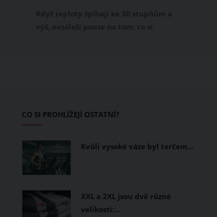
příjemně
Když teploty šplhají ke 30 stupňům a
výš, nezáleží pouze na tom, co si
obléknete, ale také z čeho je oblečení
ušité. Některé materiály totiž zadržují
teplo a pot, jiné naopak nechají
pokožku dýchat a pomohou vám
zvládnout i opravdu horké dny.
Základem letního šatníku by proto
CO SI PROHLÍŽEJÍ OSTATNÍ?
měly být přírodní nebo funkční
prodyšné tkaniny a volnější střihy.
Kvůli vysoké váze byl terčem…
XXL a 2XL jsou dvě různé
velikosti:…