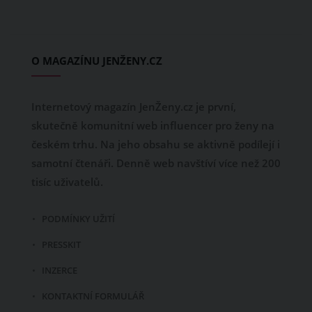
O MAGAZÍNU JENŽENY.CZ
Internetový magazín JenŽeny.cz je první,
skutečně komunitní web influencer pro ženy na
českém trhu. Na jeho obsahu se aktivně podílejí i
samotní čtenáři. Denně web navštíví více než 200
tisíc uživatelů.
PODMÍNKY UŽITÍ
PRESSKIT
INZERCE
KONTAKTNÍ FORMULÁŘ