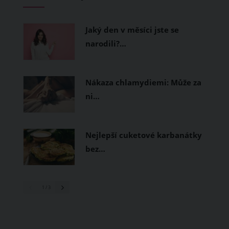
měly být přírodní nebo funkční
prodyšné tkaniny a volnější střihy.
Jaký den v měsíci jste se
narodili?…
Nákaza chlamydiemi: Může za
ni…
Nejlepší cuketové karbanátky
bez…
1
/ 3