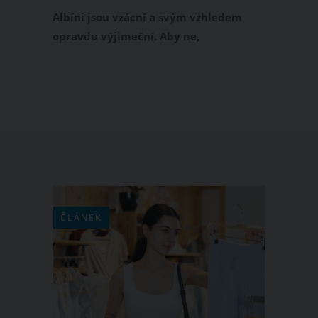
Instagram
Albíni jsou vzácní a svým vzhledem
opravdu výjimeční. Aby ne,
pravděpodobnost, že porodíte dítě s
albinismem, je až 1:20 000. I když je
albinismus genetickou vadou
doprovázenou absencí pigmentu
melaninu, tato skutečnost neubírá na
kráse 14leté Asel Kalaganové z
Kazachstánu. A podržte se, tato dívka
má mladší sestru, která je rovněž
albínka.
ČLÁNEK