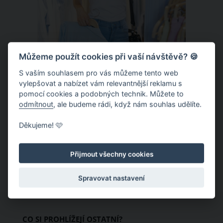
Můžeme použít cookies při vaší návštěvě? 🍪
S vaším souhlasem pro vás můžeme tento web
Chladivá móda do letních veder. V
vylepšovat a nabízet vám relevantnější reklamu s
pomocí cookies a podobných technik. Můžete to
těchto materiálech vám bude velmi
odmítnout
, ale budeme rádi, když nám souhlas udělíte.
příjemně
Když teploty šplhají ke 30 stupňům a
Děkujeme! 🩷
výš, nezáleží pouze na tom, co si
obléknete, ale také z čeho je oblečení
Přijmout všechny cookies
ušité. Některé materiály totiž zadržují
teplo a pot, jiné naopak nechají
Spravovat nastavení
pokožku dýchat a pomohou vám
zvládnout i opravdu horké dny.
Základem letního šatníku by proto
CO SI PROHLÍŽEJÍ OSTATNÍ?