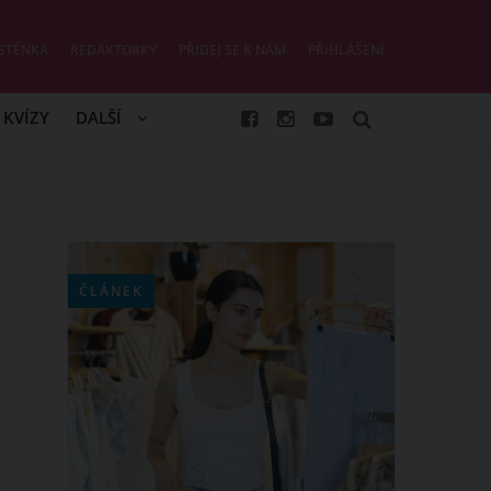
STĚNKA
REDAKTORKY
PŘIDEJ SE K NÁM
PŘIHLÁŠENÍ
KVÍZY
DALŠÍ
ČLÁNEK