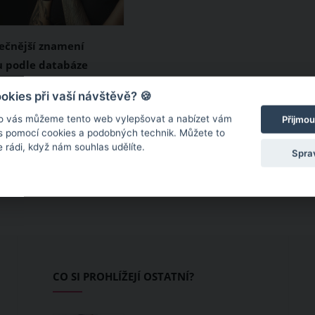
ečnější znamení
 podle databáze
vrahů: Na koho byste si
 jaká jsou
kies při vaší návštěvě? 🍪
xtra pozor?
ečnější znamení
o vás můžeme tento web vylepšovat a nabízet vám
Přijmou
? V tom případě
 s pomocí cookies a podobných technik. Můžete to
 rádi, když nám souhlas udělíte.
formaci, že databáze
Spra
vrahů Killer.Cloud
seznam 488 sériových
ý rozčlenila podle
mení zvěrokruhu. Na
dná znamení byste si
xtra pozor?
CO SI PROHLÍŽEJÍ OSTATNÍ?