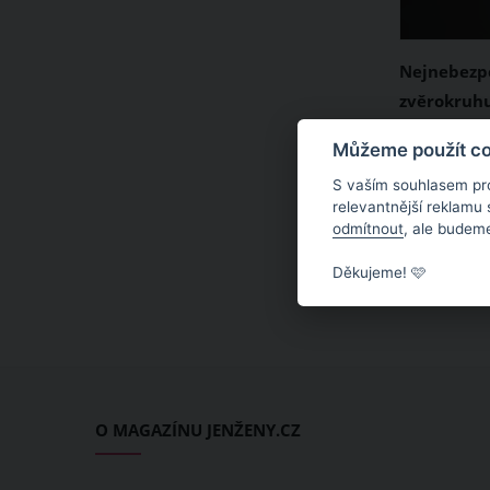
Nejnebezp
zvěrokruhu
sériových 
Zajímá vás,
Můžeme použít coo
měli dát e
nejnebezp
S vaším souhlasem pr
zvěrokruhu
relevantnější reklamu
odmítnout
, ale budeme
uvítáte in
sériových 
Děkujeme! 🩷
sestavila 
vrahů, kter
jejich zna
která hvěz
měli dát e
O MAGAZÍNU JENŽENY.CZ