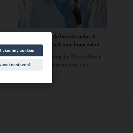
Chladivá móda do letních veder. V
těchto materiálech vám bude velmi
t všechny cookies
příjemně
Když teploty šplhají ke 30 stupňům a
výš, nezáleží pouze na tom, co si
vovat nastavení
obléknete, ale také z čeho je oblečení
ušité. Některé materiály totiž zadržují
teplo a pot, jiné naopak nechají
pokožku dýchat a pomohou vám
zvládnout i opravdu horké dny.
Základem letního šatníku by proto
měly být přírodní nebo funkční
prodyšné tkaniny a volnější střihy.