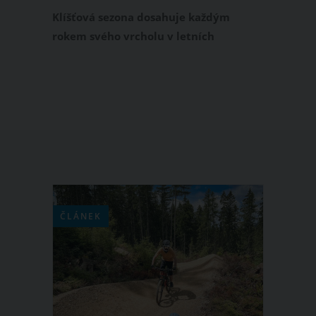
hlavně na pijáka lužního
Klíšťová sezona dosahuje každým
rokem svého vrcholu v letních
měsících. Šance, že se k vám přisaje
samička klíštěte obecného, je
momentálně velmi vysoká. Kromě
klíštěte obecného však parazitologové
na našem území zaznamenali také
nové druhy klíšťat. Patří mezi ně
zejména piják lužní. Jak jej poznáte?
ČLÁNEK