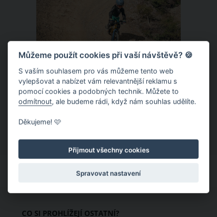
Můžeme použít cookies při vaší návštěvě? 🍪
S vaším souhlasem pro vás můžeme tento web
Donovaly – zbrusu nový slovenský
vylepšovat a nabízet vám relevantnější reklamu s
pomocí cookies a podobných technik. Můžete to
trailpark a dětský ráj k tomu
odmítnout
, ale budeme rádi, když nám souhlas udělíte.
Letní provoz na slovenských
Děkujeme! 🩷
Donovalech funguje už léta, nicméně
dosud cílil především na pěší a rodiny s
Přijmout všechny cookies
dětmi. Letos nově se Donovaly zapisují
také na dovolenkové seznamy bikerů,
Spravovat nastavení
protože tu vznikl zbrusu nový trailpark,
který svými flowtraily zaujme i
začínající jezdce.
CO SI PROHLÍŽEJÍ OSTATNÍ?