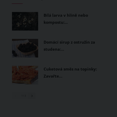
Bílá larva v hlíně nebo
kompostu:…
Domácí sirup z ostružin za
studena:…
Cuketová směs na topinky:
Zavařte…
1
/ 3