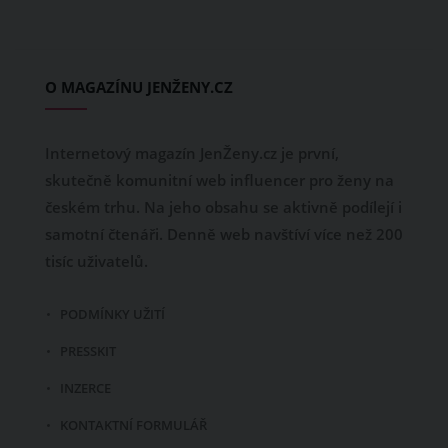
O MAGAZÍNU JENŽENY.CZ
Internetový magazín JenŽeny.cz je první,
skutečně komunitní web influencer pro ženy na
českém trhu. Na jeho obsahu se aktivně podílejí i
samotní čtenáři. Denně web navštíví více než 200
tisíc uživatelů.
PODMÍNKY UŽITÍ
PRESSKIT
INZERCE
KONTAKTNÍ FORMULÁŘ