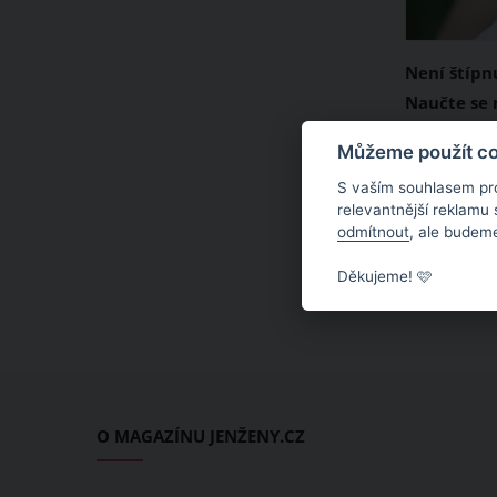
Není štípnu
Naučte se m
hmyzí štípa
V letních 
Můžeme použít coo
kousnutí
středobode
S vaším souhlasem pr
Útočí na ná
relevantnější reklamu
odmítnout
, ale budeme
ovádi a mr
kousnou ta
Děkujeme! 🩷
vosa nebo 
mezi sebou
kousnutí od
důležité pr
správně oše
O MAGAZÍNU JENŽENY.CZ