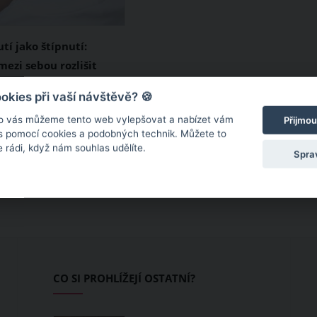
tí jako štípnutí:
ezi sebou rozlišit
nce, ale i bodnutí a
měsících se stáváme
kies při vaší návštěvě? 🍪
m pro obtížný hmyz.
o vás můžeme tento web vylepšovat a nabízet vám
Přijmou
s nejen komáři, ale i
 s pomocí cookies a podobných technik. Můžete to
 rádi, když nám souhlas udělíte.
avenci. Často nás
Spra
ké pavouci a pobodá
včela. Umíte ovšem
 štípance, bodnutí či
 hmyzu rozlišit? Je to
o to, abyste je dokázali
třit.
CO SI PROHLÍŽEJÍ OSTATNÍ?