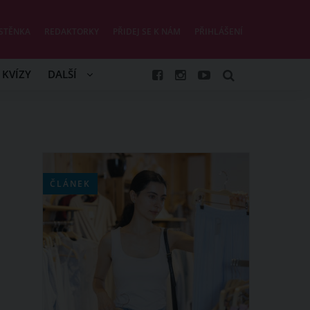
STĚNKA
REDAKTORKY
PŘIDEJ SE K NÁM
PŘIHLÁŠENÍ
KVÍZY
DALŠÍ
ČLÁNEK