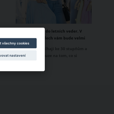
Chladivá móda do letních veder. V
těchto materiálech vám bude velmi
t všechny cookies
příjemně
Když teploty šplhají ke 30 stupňům a
výš, nezáleží pouze na tom, co si
vovat nastavení
obléknete, ale také z čeho je oblečení
ušité. Některé materiály totiž zadržují
teplo a pot, jiné naopak nechají
pokožku dýchat a pomohou vám
zvládnout i opravdu horké dny.
Základem letního šatníku by proto
měly být přírodní nebo funkční
prodyšné tkaniny a volnější střihy.