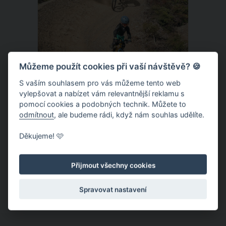
Můžeme použít cookies při vaší návštěvě? 🍪
S vaším souhlasem pro vás můžeme tento web
vylepšovat a nabízet vám relevantnější reklamu s
Donovaly – zbrusu nový slovenský
pomocí cookies a podobných technik. Můžete to
trailpark a dětský ráj k tomu
odmítnout
, ale budeme rádi, když nám souhlas udělíte.
Letní provoz na slovenských
Děkujeme! 🩷
Donovalech funguje už léta, nicméně
dosud cílil především na pěší a rodiny s
Přijmout všechny cookies
dětmi. Letos nově se Donovaly zapisují
také na dovolenkové seznamy bikerů,
Spravovat nastavení
protože tu vznikl zbrusu nový trailpark,
který svými flowtraily zaujme i