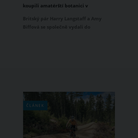
koupili amatérští botanici v
hobbymarketu za 350 korun. Její
Britský pár Harry Langstaff a Amy
skutečnou hodnotu odhadli na 18 tisíc
Biffová se společně vydali do
hobbymarketu B&Q na nákup
pokojových rostlin. Čekal zde na ně
ovšem opravdový unikát, se kterým
rozhodně nepočítali. V obchodě objevili
monsteru Thai Constellation, která
byla k dostání v přepočtu za pouhých
350 korun. Skutečná cena této vzácné
rostliny je však několikanásobně vyšší.
ČLÁNEK