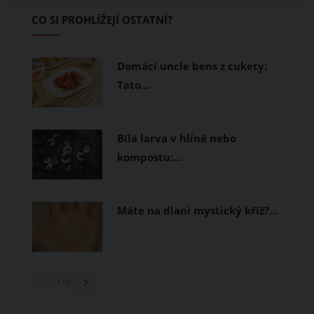
začínající jezdce.
CO SI PROHLÍŽEJÍ OSTATNÍ?
Domácí uncle bens z cukety:
Tato…
Bílá larva v hlíně nebo
kompostu:…
Máte na dlani mystický kříž?…
1
/ 3