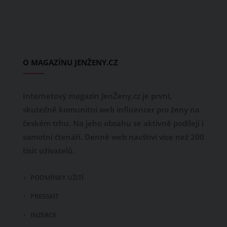
O MAGAZÍNU JENŽENY.CZ
Internetový magazín JenŽeny.cz je první,
skutečně komunitní web influencer pro ženy na
českém trhu. Na jeho obsahu se aktivně podílejí i
samotní čtenáři. Denně web navštíví více než 200
tisíc uživatelů.
PODMÍNKY UŽITÍ
PRESSKIT
INZERCE