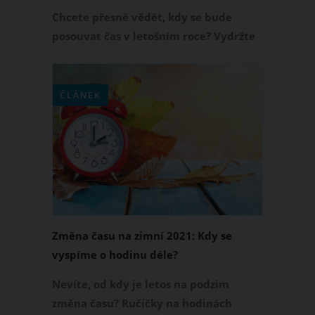
pár týdnů
Chcete přesně vědět, kdy se bude
posouvat čas v letošním roce? Vydržte
několik týdnů a bude tu letní čas 2023.
Prozradíme vám, kdy přesně tato
změna času 2023 nastane a jak to bude
ČLÁNEK
po nastolení letního času s denním
světlem.
Změna času na zimní 2021: Kdy se
vyspíme o hodinu déle?
Nevíte, od kdy je letos na podzim
změna času? Ručičky na hodinách