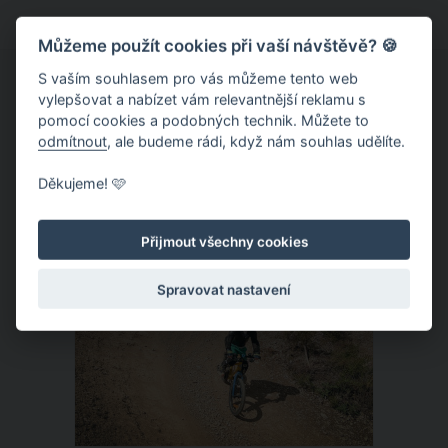
ráno. Ze soboty na neděli si tak díky
Můžeme použít cookies při vaší návštěvě? 🍪
změně času pospíme o celou jednu
hodinu déle. Změna času z letního na
S vaším souhlasem pro vás můžeme tento web
vylepšovat a nabízet vám relevantnější reklamu s
zimní v roce 2020 konkrétně připadá
pomocí cookies a podobných technik. Můžete to
na neděli 25. října.
odmítnout
, ale budeme rádi, když nám souhlas udělíte.
ČLÁNEK
Děkujeme! 🩷
Přijmout všechny cookies
Spravovat nastavení