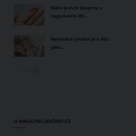
Máte krevní skupinu s
negativním Rh…
Nebinární jména pro děti
jako…
1
/ 3
O MAGAZÍNU JENŽENY.CZ