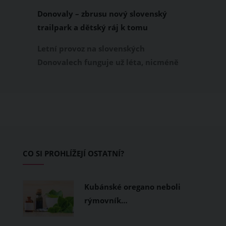
Donovaly – zbrusu nový slovenský
trailpark a dětský ráj k tomu
Letní provoz na slovenských
Donovalech funguje už léta, nicméně
dosud cílil především na pěší a rodiny s
dětmi. Letos nově se Donovaly zapisují
také na dovolenkové seznamy bikerů,
protože tu vznikl zbrusu nový trailpark,
který svými flowtraily zaujme i
začínající jezdce.
CO SI PROHLÍŽEJÍ OSTATNÍ?
Kubánské oregano neboli
rýmovník…