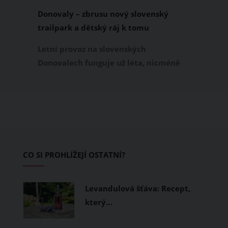
Donovaly – zbrusu nový slovenský
trailpark a dětský ráj k tomu
Letní provoz na slovenských
Donovalech funguje už léta, nicméně
dosud cílil především na pěší a rodiny s
dětmi. Letos nově se Donovaly zapisují
také na dovolenkové seznamy bikerů,
protože tu vznikl zbrusu nový trailpark,
který svými flowtraily zaujme i
začínající jezdce.
CO SI PROHLÍŽEJÍ OSTATNÍ?
Levandulová šťáva: Recept,
který…