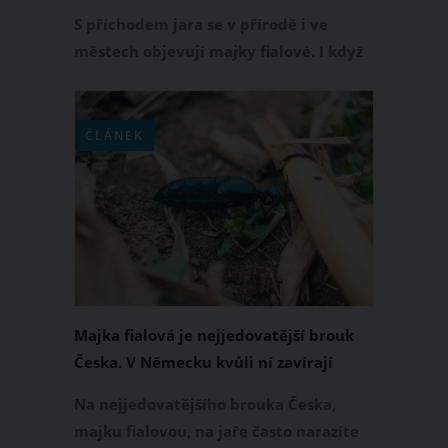
S příchodem jara se v přírodě i ve
městech objevují majky fialové. I když
jste se s nimi letos možná ještě osobně
nesetkali, jejich existence vám
pravděpodobně neunikla díky
ČLÁNEK
mediální prezentaci. Majku fialovou
média mnohdy vykreslují jako velmi
nebezpečného brouka. Je to skutečně
tak?
Majka fialová je nejjedovatější brouk
Česka. V Německu kvůli ní zavírají
dětská hřiště
Na nejjedovatějšího brouka Česka,
majku fialovou, na jaře často narazíte