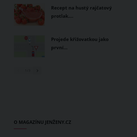
Recept na hustý rajčatový
protlak.…
Projede křižovatkou jako
první…
1
/ 3
O MAGAZÍNU JENŽENY.CZ