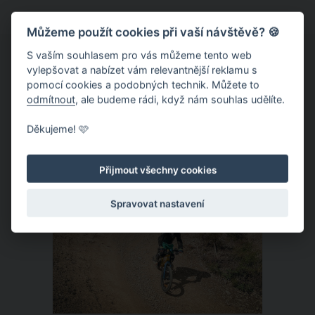
možných nebezpečí. Jedním z nich je
Můžeme použít cookies při vaší návštěvě? 🍪
majka fialová, nejjedovatější brouk
Česka, který dosahuje velikosti až čtyři
S vaším souhlasem pro vás můžeme tento web
vylepšovat a nabízet vám relevantnější reklamu s
centimetry. Máme se jej opravdu bát?
pomocí cookies a podobných technik. Můžete to
odmítnout
, ale budeme rádi, když nám souhlas udělíte.
ČLÁNEK
Děkujeme! 🩷
Přijmout všechny cookies
Spravovat nastavení