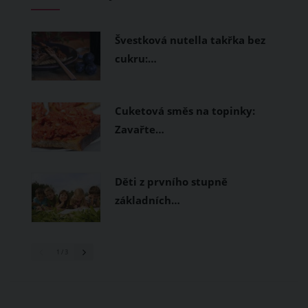
měly být přírodní nebo funkční
prodyšné tkaniny a volnější střihy.
Švestková nutella takřka bez
cukru:…
Cuketová směs na topinky:
Zavařte…
Děti z prvního stupně
základních…
1
/ 3