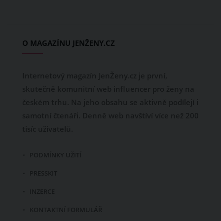
O MAGAZÍNU JENŽENY.CZ
Internetový magazín JenŽeny.cz je první,
skutečně komunitní web influencer pro ženy na
českém trhu. Na jeho obsahu se aktivně podílejí i
samotní čtenáři. Denně web navštíví více než 200
tisíc uživatelů.
PODMÍNKY UŽITÍ
PRESSKIT
INZERCE
KONTAKTNÍ FORMULÁŘ