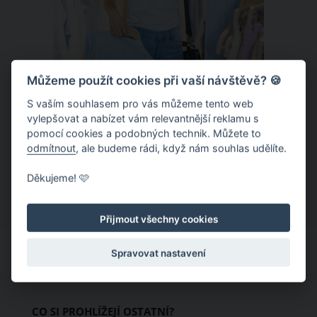
Můžeme použít cookies při vaší návštěvě? 🍪
S vaším souhlasem pro vás můžeme tento web
Chladivá móda do letních veder. V
vylepšovat a nabízet vám relevantnější reklamu s
pomocí cookies a podobných technik. Můžete to
těchto materiálech vám bude velmi
odmítnout
, ale budeme rádi, když nám souhlas udělíte.
příjemně
Když teploty šplhají ke 30 stupňům a
Děkujeme! 🩷
výš, nezáleží pouze na tom, co si
obléknete, ale také z čeho je oblečení
Přijmout všechny cookies
ušité. Některé materiály totiž zadržují
teplo a pot, jiné naopak nechají
Spravovat nastavení
pokožku dýchat a pomohou vám
zvládnout i opravdu horké dny.
Základem letního šatníku by proto
CO SI PROHLÍŽEJÍ OSTATNÍ?