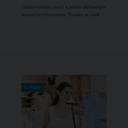
myčky
Čištění trouby patří k méně oblíbeným
domácím činnostem. Trouba se však
častým pečením zanáší nečistotami,
mastnotou a připáleninami, proto si od
nás zaslouží náležitou péči. Čištění
elektrické trouby však nemusí být
žádná dřina, zvlášť když využijete
následující osvědčené triky.
ČLÁNEK