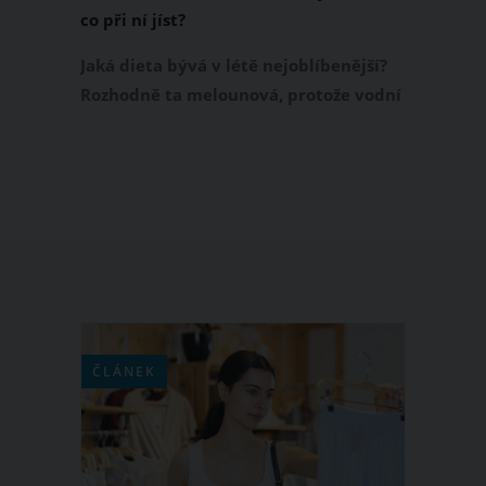
co při ní jíst?
Jaká dieta bývá v létě nejoblíbenější?
Rozhodně ta melounová, protože vodní
meloun vás jak osvěží, tak zároveň
zasytí. Jaká je tedy podstata
melounové diety, jak dlouho ji můžete
držet a co vše by měl jídelníček při
melounové dietě obsahovat? Pokusíme
se vám na tyto otázky odpovědět.
ČLÁNEK