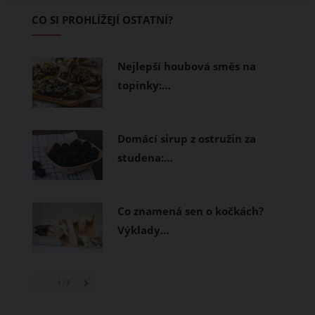
Základem letního šatníku by proto
CO SI PROHLÍŽEJÍ OSTATNÍ?
měly být přírodní nebo funkční
prodyšné tkaniny a volnější střihy.
Nejlepší houbová směs na
topinky:…
Domácí sirup z ostružin za
studena:…
Co znamená sen o kočkách?
Výklady…
1
/ 3