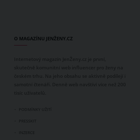
O MAGAZÍNU JENŽENY.CZ
Internetový magazín JenŽeny.cz je první,
skutečně komunitní web influencer pro ženy na
českém trhu. Na jeho obsahu se aktivně podílejí i
samotní čtenáři. Denně web navštíví více než 200
tisíc uživatelů.
PODMÍNKY UŽITÍ
PRESSKIT
INZERCE