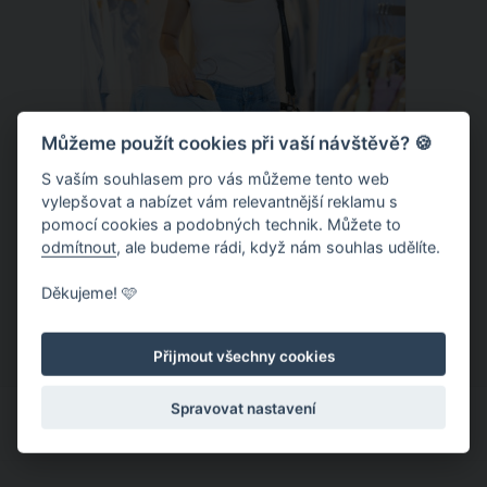
Můžeme použít cookies při vaší návštěvě? 🍪
S vaším souhlasem pro vás můžeme tento web
vylepšovat a nabízet vám relevantnější reklamu s
Chladivá móda do letních veder. V
pomocí cookies a podobných technik. Můžete to
těchto materiálech vám bude velmi
odmítnout
, ale budeme rádi, když nám souhlas udělíte.
příjemně
Když teploty šplhají ke 30 stupňům a
Děkujeme! 🩷
výš, nezáleží pouze na tom, co si
obléknete, ale také z čeho je oblečení
Přijmout všechny cookies
ušité. Některé materiály totiž zadržují
teplo a pot, jiné naopak nechají
Spravovat nastavení
pokožku dýchat a pomohou vám
zvládnout i opravdu horké dny.