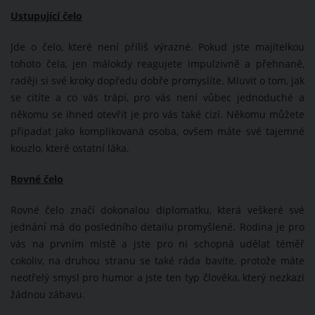
Ustupující čelo
Jde o čelo, které není příliš výrazné. Pokud jste majitelkou
tohoto čela, jen málokdy reagujete impulzivně a přehnaně,
raději si své kroky dopředu dobře promyslíte. Mluvit o tom, jak
se cítíte a co vás trápí, pro vás není vůbec jednoduché a
někomu se ihned otevřít je pro vás také cizí. Někomu můžete
připadat jako komplikovaná osoba, ovšem máte své tajemné
kouzlo, které ostatní láka.
Rovné čelo
Rovné čelo značí dokonalou diplomatku, která veškeré své
jednání má do posledního detailu promyšlené. Rodina je pro
vás na prvním místě a jste pro ni schopná udělat téměř
cokoliv, na druhou stranu se také ráda bavíte, protože máte
neotřelý smysl pro humor a jste ten typ člověka, který nezkazí
žádnou zábavu.