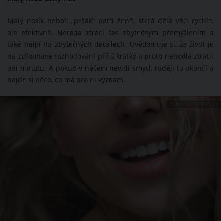
Malý nosík neboli „pršák“ patří ženě, která dělá věci rychle,
ale efektivně. Nerada ztrácí čas zbytečným přemýšlením a
také nelpí na zbytečných detailech. Uvědomuje si, že život je
na zdlouhavé rozhodování příliš krátký a proto nehodlá ztratit
ani minutu. A pokud v něčem nevidí smysl, raději to ukončí a
najde si něco, co má pro ni význam.
ZDROJ: SHUTTERSTOCK