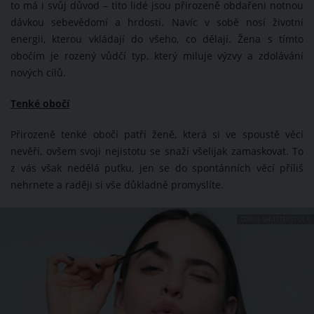
to má i svůj důvod – tito lidé jsou přirozeně obdařeni notnou
dávkou sebevědomí a hrdosti. Navíc v sobě nosí životní
energii, kterou vkládají do všeho, co dělají. Žena s tímto
obočím je rozený vůdčí typ, který miluje výzvy a zdolávání
nových cílů.
Tenké obočí
Přirozeně tenké obočí patří ženě, která si ve spoustě věcí
nevěří, ovšem svoji nejistotu se snaží všelijak zamaskovat. To
z vás však nedělá puťku, jen se do spontánních věcí příliš
nehrnete a raději si vše důkladně promyslíte.
ZDROJ: SHUTTERSTOCK