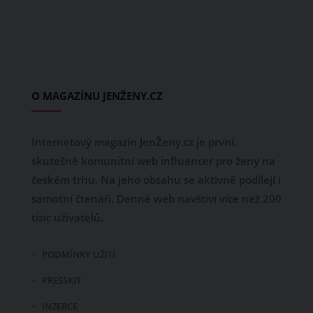
O MAGAZÍNU JENŽENY.CZ
Internetový magazín JenŽeny.cz je první,
skutečně komunitní web influencer pro ženy na
českém trhu. Na jeho obsahu se aktivně podílejí i
samotní čtenáři. Denně web navštíví více než 200
tisíc uživatelů.
PODMÍNKY UŽITÍ
PRESSKIT
INZERCE