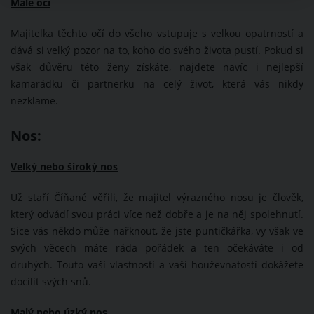
Malé oči
Majitelka těchto očí do všeho vstupuje s velkou opatrností a
dává si velký pozor na to, koho do svého života pustí. Pokud si
však důvěru této ženy získáte, najdete navíc i nejlepší
kamarádku či partnerku na celý život, která vás nikdy
nezklame.
Nos:
Velký nebo široký nos
Už staří Číňané věřili, že majitel výrazného nosu je člověk,
který odvádí svou práci více než dobře a je na něj spolehnutí.
Sice vás někdo může nařknout, že jste puntičkářka, vy však ve
svých věcech máte ráda pořádek a ten očekáváte i od
druhých. Touto vaší vlastností a vaší houževnatostí dokážete
docílit svých snů.
Malý nebo úzký nos