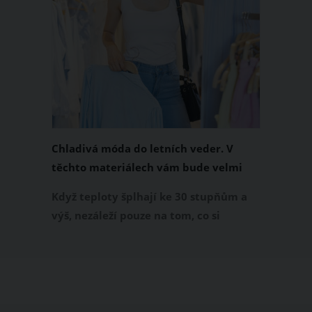
Chladivá móda do letních veder. V
těchto materiálech vám bude velmi
příjemně
Když teploty šplhají ke 30 stupňům a
výš, nezáleží pouze na tom, co si
obléknete, ale také z čeho je oblečení
ušité. Některé materiály totiž zadržují
teplo a pot, jiné naopak nechají
pokožku dýchat a pomohou vám
zvládnout i opravdu horké dny.