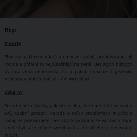
Rty:
Plné rty
Plné rty patří romantické a emotivní osobě, pro kterou je její
rodina a přátelé to nejdůležitější na světě. Bez svých blízkých
by tato žena nedokázala žít, a pokud musí řešit jakékoliv
neshody, velmi špatně se s tím vyrovnává.
Úzké rty
Pokud máte úzké rty, pak jste osoba, která má ráda volnost a
svůj osobní prostor. Nerada o svých problémech mluvíte a
raději se přetvařujete, než abyste přiznala, že vás něco trápí.
Umíte být také pěkně tvrdohlavá a do ničeho si nenecháte
mluvit.