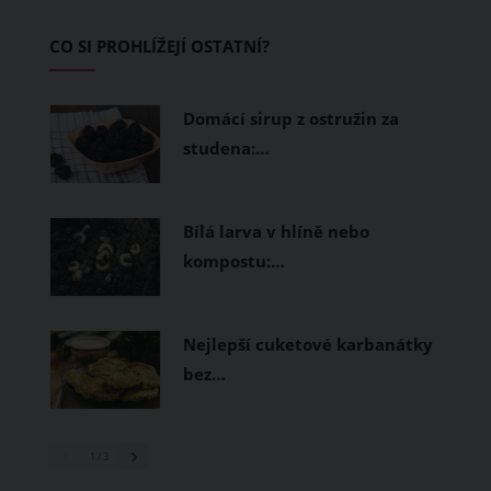
Základem letního šatníku by proto
CO SI PROHLÍŽEJÍ OSTATNÍ?
měly být přírodní nebo funkční
prodyšné tkaniny a volnější střihy.
Domácí sirup z ostružin za
studena:…
Bílá larva v hlíně nebo
kompostu:…
Nejlepší cuketové karbanátky
bez…
1
/ 3