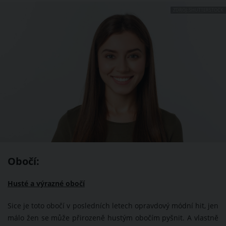
ZDROJ: SHUTTERSTOCK
Obočí:
Husté a výrazné obočí
Sice je toto obočí v posledních letech opravdový módní hit, jen
málo žen se může přirozeně hustým obočím pyšnit. A vlastně