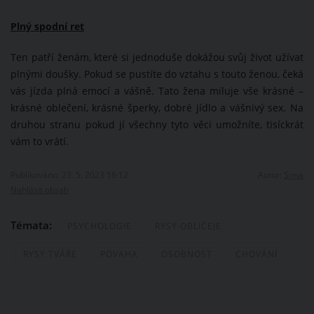
Plný spodní ret
Ten patří ženám, které si jednoduše dokážou svůj život užívat
plnými doušky. Pokud se pustíte do vztahu s touto ženou, čeká
vás jízda plná emocí a vášně. Tato žena miluje vše krásné –
krásné oblečení, krásné šperky, dobré jídlo a vášnivý sex. Na
druhou stranu pokud jí všechny tyto věci umožníte, tisíckrát
vám to vrátí.
Publikováno: 23. 5. 2023 16:12
Autor:
Sima
Nahlásit obsah
Témata:
PSYCHOLOGIE
RYSY OBLIČEJE
RYSY TVÁŘE
POVAHA
OSOBNOST
CHOVÁNÍ