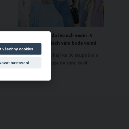
Chladivá móda do letních veder. V
těchto materiálech vám bude velmi
t všechny cookies
příjemně
Když teploty šplhají ke 30 stupňům a
výš, nezáleží pouze na tom, co si
vovat nastavení
obléknete, ale také z čeho je oblečení
ušité. Některé materiály totiž zadržují
teplo a pot, jiné naopak nechají
pokožku dýchat a pomohou vám
zvládnout i opravdu horké dny.
Základem letního šatníku by proto
měly být přírodní nebo funkční
prodyšné tkaniny a volnější střihy.