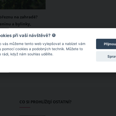
 březnu na zahradě?
eninu a bylinky,
rní řez dřevin a dejte
ří k prvním jarním
kies při vaší návštěvě? 🍪
 trávník
představuje také
o vás můžeme tento web vylepšovat a nabízet vám
Přijmou
ové zahradní sezony.
 s pomocí cookies a podobných technik. Můžete to
 rádi, když nám souhlas udělíte.
, co dělat v březnu na
Spra
ahrádkáři mají v tento
e přímo nad hlavu. Co
?
CO SI PROHLÍŽEJÍ OSTATNÍ?