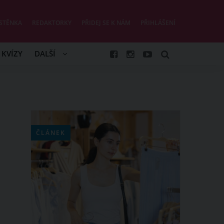
STĚNKA
REDAKTORKY
PŘIDEJ SE K NÁM
PŘIHLÁŠENÍ
KVÍZY
DALŠÍ
ČLÁNEK