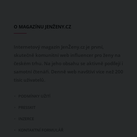
O MAGAZÍNU JENŽENY.CZ
Internetový magazín JenŽeny.cz je první,
skutečně komunitní web influencer pro ženy na
českém trhu. Na jeho obsahu se aktivně podílejí i
samotní čtenáři. Denně web navštíví více než 200
tisíc uživatelů.
PODMÍNKY UŽITÍ
PRESSKIT
INZERCE
KONTAKTNÍ FORMULÁŘ