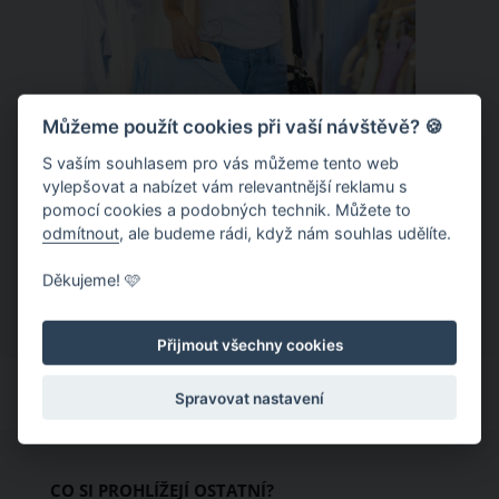
Můžeme použít cookies při vaší návštěvě? 🍪
S vaším souhlasem pro vás můžeme tento web
Chladivá móda do letních veder. V
vylepšovat a nabízet vám relevantnější reklamu s
pomocí cookies a podobných technik. Můžete to
těchto materiálech vám bude velmi
odmítnout
, ale budeme rádi, když nám souhlas udělíte.
příjemně
Když teploty šplhají ke 30 stupňům a
Děkujeme! 🩷
výš, nezáleží pouze na tom, co si
obléknete, ale také z čeho je oblečení
Přijmout všechny cookies
ušité. Některé materiály totiž zadržují
teplo a pot, jiné naopak nechají
Spravovat nastavení
pokožku dýchat a pomohou vám
zvládnout i opravdu horké dny.
Základem letního šatníku by proto
CO SI PROHLÍŽEJÍ OSTATNÍ?