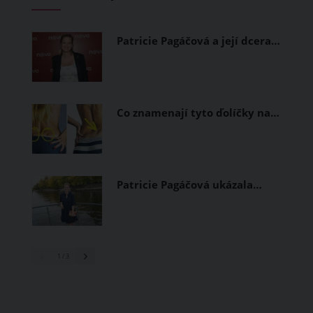
měly být přírodní nebo funkční
prodyšné tkaniny a volnější střihy.
Patricie Pagáčová a její dcera…
Co znamenají tyto ďolíčky na…
Patricie Pagáčová ukázala…
1
/ 3