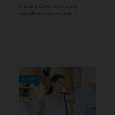
kočičího nebe
Prezident ČR Petr Pavel a jeho
manželka Eva Pavlová přišli o
milovaného kočičího mazlíčka. Jejich
kočka Micka, která je doprovázela
životem od roku 2012, bohužel odešla
do kočičího nebe. O tom, že je Micka
nemocná, informovala před několika
dny první dáma přímo na svém
Instagramu.
ČLÁNEK