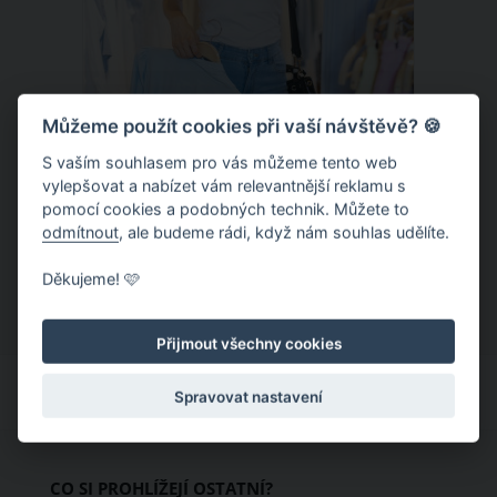
Můžeme použít cookies při vaší návštěvě? 🍪
S vaším souhlasem pro vás můžeme tento web
Chladivá móda do letních veder. V
vylepšovat a nabízet vám relevantnější reklamu s
pomocí cookies a podobných technik. Můžete to
těchto materiálech vám bude velmi
odmítnout
, ale budeme rádi, když nám souhlas udělíte.
příjemně
Když teploty šplhají ke 30 stupňům a
Děkujeme! 🩷
výš, nezáleží pouze na tom, co si
obléknete, ale také z čeho je oblečení
Přijmout všechny cookies
ušité. Některé materiály totiž zadržují
teplo a pot, jiné naopak nechají
Spravovat nastavení
pokožku dýchat a pomohou vám
zvládnout i opravdu horké dny.
Základem letního šatníku by proto
CO SI PROHLÍŽEJÍ OSTATNÍ?