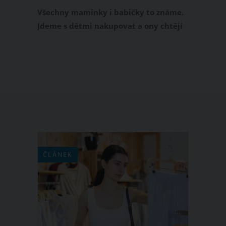
Všechny maminky i babičky to známe.
Jdeme s dětmi nakupovat a ony chtějí
to, co vidí v reklamě – nejčastěji
mléčný řez. Je sice opravdu chutný, ale
není nad to, když víme, co děti opravdu
jedí a hlavně z jakých surovin je jejich
jídlo připravené. Máme pro vás recept
na domácí mléčný řez a to úplně bez
mouky.
ČLÁNEK