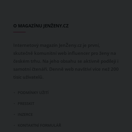
O MAGAZÍNU JENŽENY.CZ
Internetový magazín JenŽeny.cz je první,
skutečně komunitní web influencer pro ženy na
českém trhu. Na jeho obsahu se aktivně podílejí i
samotní čtenáři. Denně web navštíví více než 200
tisíc uživatelů.
PODMÍNKY UŽITÍ
PRESSKIT
INZERCE
KONTAKTNÍ FORMULÁŘ