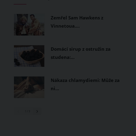
měly být přírodní nebo funkční
prodyšné tkaniny a volnější střihy.
Zemřel Sam Hawkens z
Vinnetoua.…
Domácí sirup z ostružin za
studena:…
Nákaza chlamydiemi: Může za
ni…
1
/ 3