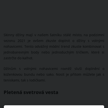
Skinny džíny mají v našem šatníku stálé místo, na podzimní
sezonu 2021 je ovšem zkuste doplnit o džíny s volnými
nohavicemi. Tento odvážný módní trend zkuste kombinovat s
jednobarevným body nebo jednoduchým tričkem, které si
zastrčte do kalhot.
Džínům s volnými nohavicemi rovněž sluší doplnění o
koženkovou bundu nebo sako. Nosit je přitom můžete jak s
teniskami, tak s lodičkami.
Pletená svetrová vesta