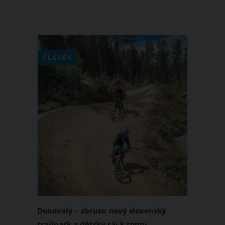
ČLÁNEK
Donovaly – zbrusu nový slovenský
trailpark a dětský ráj k tomu