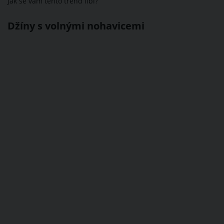
Jak se vám tento trend líbí?
Džíny s volnými nohavicemi