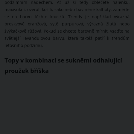
podzimním nádechem. Ať už si tedy oblečete halenku,
maxisukni, overal, košili, sako nebo bavlněné kalhoty, zaměřte
se na barvu těchto kousků. Trendy je například výrazná
broskvově oranžová, sytě purpurová, výrazná žlutá nebo
žvýkačkově růžová. Pokud se chcete barevně mírnit, vsaďte na
světlejší levandulovou barvu, která taktéž patří k trendům
letošního podzimu.
Topy v kombinaci se sukněmi odhalující
proužek bříška