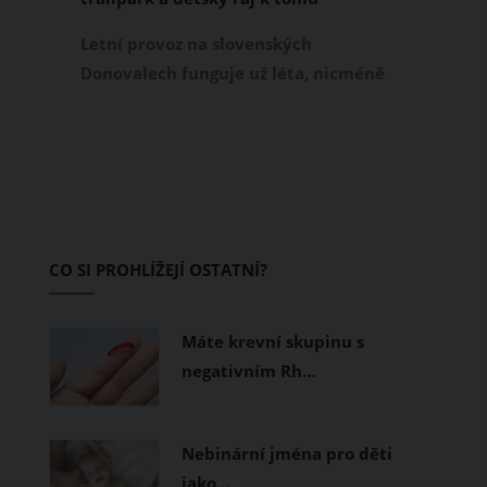
Letní provoz na slovenských
Donovalech funguje už léta, nicméně
dosud cílil především na pěší a rodiny s
dětmi. Letos nově se Donovaly zapisují
také na dovolenkové seznamy bikerů,
protože tu vznikl zbrusu nový trailpark,
který svými flowtraily zaujme i
začínající jezdce.
CO SI PROHLÍŽEJÍ OSTATNÍ?
Máte krevní skupinu s
negativním Rh…
Nebinární jména pro děti
jako…