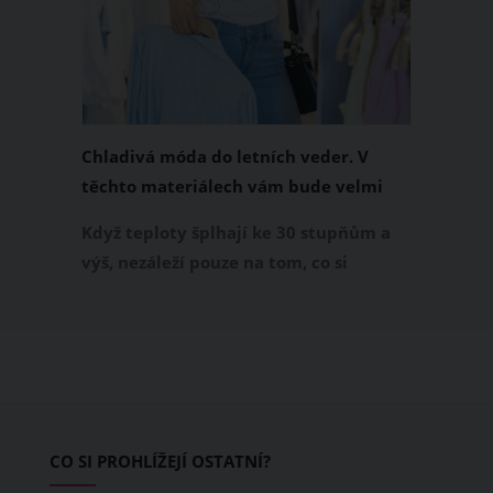
Chladivá móda do letních veder. V
těchto materiálech vám bude velmi
příjemně
Když teploty šplhají ke 30 stupňům a
výš, nezáleží pouze na tom, co si
obléknete, ale také z čeho je oblečení
ušité. Některé materiály totiž zadržují
teplo a pot, jiné naopak nechají
pokožku dýchat a pomohou vám
zvládnout i opravdu horké dny.
Základem letního šatníku by proto
CO SI PROHLÍŽEJÍ OSTATNÍ?
měly být přírodní nebo funkční