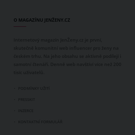
O MAGAZÍNU JENŽENY.CZ
Internetový magazín JenŽeny.cz je první,
skutečně komunitní web influencer pro ženy na
českém trhu. Na jeho obsahu se aktivně podílejí i
samotní čtenáři. Denně web navštíví více než 200
tisíc uživatelů.
PODMÍNKY UŽITÍ
PRESSKIT
INZERCE
KONTAKTNÍ FORMULÁŘ