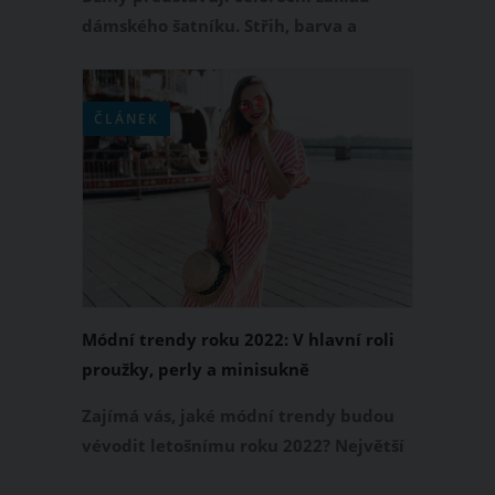
dámského šatníku. Střih, barva a
celkový design těchto kalhot však
pravidelně podléhá módním trendům.
Máte v zásobě několik oblíbených
ČLÁNEK
klasických riflí, které nosíte rok co rok?
I tak zkuste vystoupit ze své komfortní
zóny a pořiďte si několik trendy
kousků. Které džíny tedy vévodí roku
2022?
Módní trendy roku 2022: V hlavní roli
proužky, perly a minisukně
Zajímá vás, jaké módní trendy budou
vévodit letošnímu roku 2022? Největší
hity v oblasti módy se rozhodně