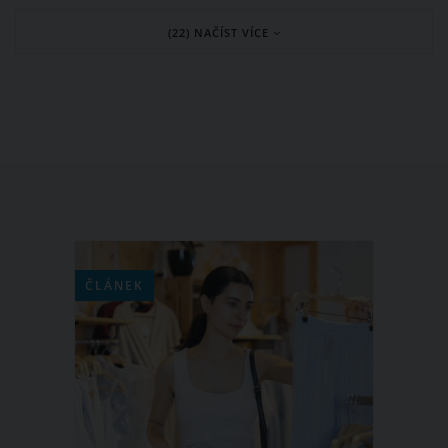
nebudou držet při zemi. Ve hře je
(22) NAČÍST VÍCE
extravagance, zábavný styl i návrat
starých trendy kousků. Které módní
trendy roku 2022 by tedy neměly
chybět ani ve vašem šatníku?
ČLÁNEK