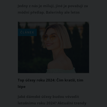
Jedny z nás je milují, jiné je považují za
módní přešlap. Balerínky ale letos
zažívají velký comeback a rozhodně
nejsou takové, jak si je pamatujete.
Zapomeňte na nudnou klasiku. Trendy
ČLÁNEK
balerínky 2026 přicházejí s detaily,
které z nich dělají stylový must-have.
Top účesy roku 2024: Čím kratší, tím
lépe
Jaké dámské účesy budou vévodit
letošnímu roku 2024? Aktuální trendy