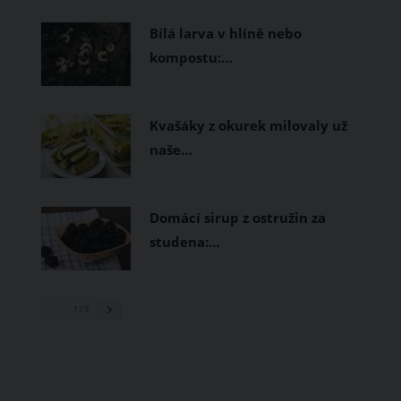
prodyšné tkaniny a volnější střihy.
Bílá larva v hlíně nebo
kompostu:…
Kvašáky z okurek milovaly už
naše…
Domácí sirup z ostružin za
studena:…
1
/ 3