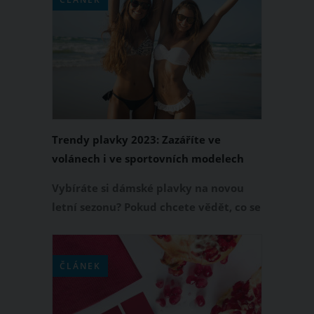
zimy 2023/2024. Jakou manikúrou tedy
letošní zimu zaručeně ohromíte?
Trendy plavky 2023: Zazáříte ve
volánech i ve sportovních modelech
Vybíráte si dámské plavky na novou
letní sezonu? Pokud chcete vědět, co se
zrovna nosí a v kterých modelech na
pláži či u bazénu jednoznačně zazáříte,
přinášíme základní přehled trendy
ČLÁNEK
plavek 2023. Které modely dámských
plavek jsou tedy letos tím největším