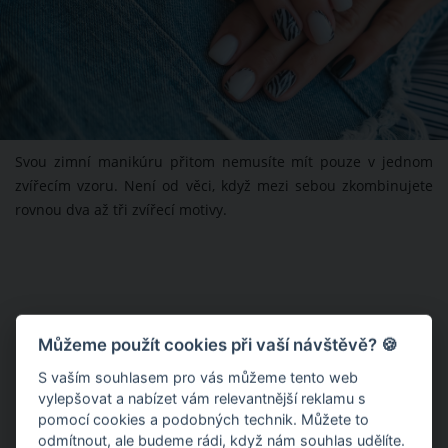
Svou zimní manikúru přitom nemusíte mít pouze v jednom
zvířecím vzoru. Není od věci, když mezi sebou zkombinujete
rovnou dva až tři zvířecí motivy.
Můžeme použít cookies při vaší návštěvě? 🍪
S vaším souhlasem pro vás můžeme tento web
vylepšovat a nabízet vám relevantnější reklamu s
pomocí cookies a podobných technik. Můžete to
odmítnout
, ale budeme rádi, když nám souhlas udělíte.