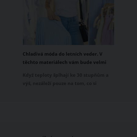
Chladivá móda do letních veder. V
těchto materiálech vám bude velmi
příjemně
Když teploty šplhají ke 30 stupňům a
výš, nezáleží pouze na tom, co si
obléknete, ale také z čeho je oblečení
ušité. Některé materiály totiž zadržují
teplo a pot, jiné naopak nechají
pokožku dýchat a pomohou vám
zvládnout i opravdu horké dny.
Základem letního šatníku by proto