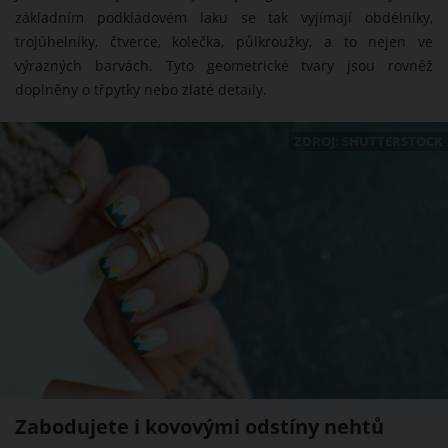
základním podkladovém laku se tak vyjímají obdélníky,
trojúhelníky, čtverce, kolečka, půlkroužky, a to nejen ve
výrazných barvách. Tyto geometrické tvary jsou rovněž
doplněny o třpytky nebo zlaté detaily.
ZDROJ: SHUTTERSTOCK
Zabodujete i kovovými odstíny nehtů