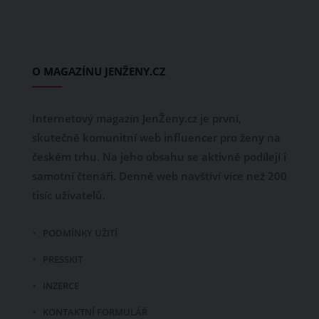
O MAGAZÍNU JENŽENY.CZ
Internetový magazín JenŽeny.cz je první,
skutečně komunitní web influencer pro ženy na
českém trhu. Na jeho obsahu se aktivně podílejí i
samotní čtenáři. Denně web navštíví více než 200
tisíc uživatelů.
PODMÍNKY UŽITÍ
PRESSKIT
INZERCE
KONTAKTNÍ FORMULÁŘ