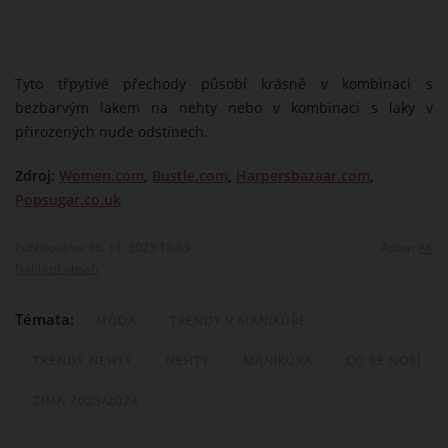
Tyto třpytivé přechody působí krásně v kombinaci s
bezbarvým lakem na nehty nebo v kombinaci s laky v
přirozených nude odstínech.
Zdroj:
Women.com
,
Bustle.com
,
Harpersbazaar.com
,
Popsugar.co.uk
Publikováno: 16. 11. 2023 13:53
Autor:
AK
Nahlásit obsah
Témata:
MÓDA
TRENDY V MANIKÚŘE
TRENDY NEHTY
NEHTY
MANIKÚRA
CO SE NOSÍ
ZIMA 2023/2024