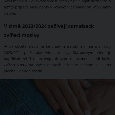
Svou manikúru v kovových odstínech již dále nijak nezdobte. V
tomto případě vaše nehty v kovových barvách vyniknou samy
o sobě.
V zimě 2023/2024 zažívají comeback
zvířecí motivy
Ať už chcete, nebo ne, ke žhavým trendům zimní manikúry
2023/2024 patří také zvířecí motivy. Staronovým hitem je
například zebří nebo leopardí vzor, nebo motiv hadí kůže.
Zvířecí vzory na svých nehtech střídejte nejlépe s volnou
plochou v nude odstínu.
ZDROJ: SHUTTERSTOCK