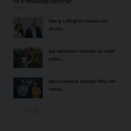
CO SI PROHLÍŽEJÍ OSTATNÍ?
měly být přírodní nebo funkční
prodyšné tkaniny a volnější střihy.
Harry a Meghan budou mít
druhé…
Jak zakořenit oleandr ve vodě
nebo…
Jak zvládnout rozvod? Aby vás
tento…
1
/ 3