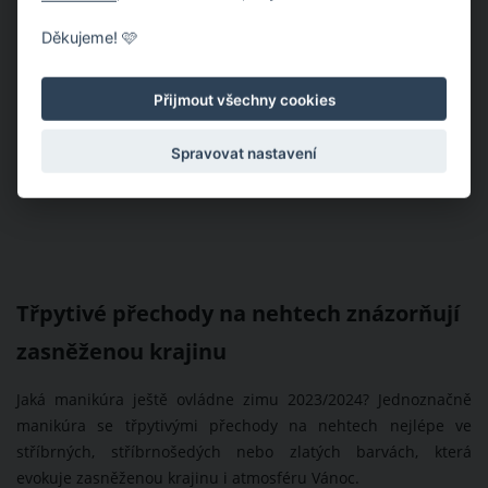
Děkujeme! 🩷
Přijmout všechny cookies
Spravovat nastavení
Třpytivé přechody na nehtech znázorňují
zasněženou krajinu
Jaká manikúra ještě ovládne zimu 2023/2024? Jednoznačně
manikúra se třpytivými přechody na nehtech nejlépe ve
stříbrných, stříbrnošedých nebo zlatých barvách, která
evokuje zasněženou krajinu i atmosféru Vánoc.