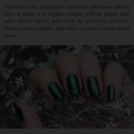
V průběhu zimy 2023/2024 si zamilujete také kovové odstíny
laků na nehty. A to nejlépe v kovově stříbrné, kovově šedé
nebo kovově modré, které patří ke studeným odstínům.
Spoustu parády uděláte i díky lakům na nehty v kovově zelené
barvě.
ZDROJ: SHUTTERSTOCK