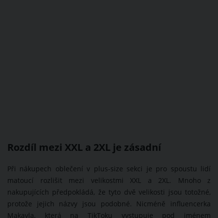
Rozdíl mezi XXL a 2XL je zásadní
Při nákupech oblečení v plus-size sekci je pro spoustu lidí
matoucí rozlišit mezi velikostmi XXL a 2XL. Mnoho z
nakupujících předpokládá, že tyto dvě velikosti jsou totožné,
protože jejich názvy jsou podobné. Nicméně influencerka
Makayla, která na TikToku vystupuje pod jménem