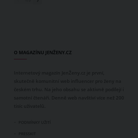
1
/ 3
O MAGAZÍNU JENŽENY.CZ
Internetový magazín JenŽeny.cz je první,
skutečně komunitní web influencer pro ženy na
českém trhu. Na jeho obsahu se aktivně podílejí i
samotní čtenáři. Denně web navštíví více než 200
tisíc uživatelů.
PODMÍNKY UŽITÍ
PRESSKIT