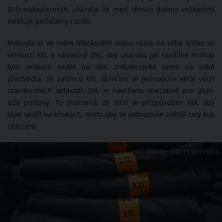
@itsmakaylasmith, ukázala, že mezi těmito dvěma velikostmi
existuje podstatný rozdíl.
Makayla si ve svém tiktokovém videu vzala na sebe tričko ve
velikosti XXL a následně 2XL, aby ukázala, jak rozdílně mohou
tyto velikosti sedět na těle. Influencerka sama na sobě
předvedla, že zatímco XXL oblečení je jednoduše větší verzí
standardních velikostí, 2XL je navrženo speciálně pro plus-
size postavy. To znamená, že střih je přizpůsoben tak, aby
lépe seděl na křivkách, místo aby se jednoduše zvětšil celý kus
oblečení.
ZDROJ: SHUTTERSTOCK