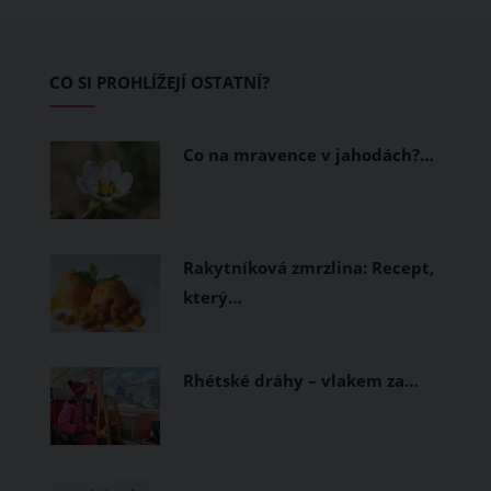
pokožku dýchat a pomohou vám
zvládnout i opravdu horké dny.
Základem letního šatníku by proto
CO SI PROHLÍŽEJÍ OSTATNÍ?
měly být přírodní nebo funkční
prodyšné tkaniny a volnější střihy.
Co na mravence v jahodách?…
Rakytníková zmrzlina: Recept,
který…
Rhétské dráhy – vlakem za…