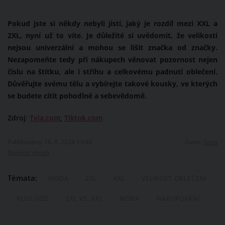
Pokud jste si někdy nebyli jistí, jaký je rozdíl mezi XXL a
2XL, nyní už to víte. Je důležité si uvědomit, že velikosti
nejsou univerzální a mohou se lišit značka od značky.
Nezapomeňte tedy při nákupech věnovat pozornost nejen
číslu na štítku, ale i střihu a celkovému padnutí oblečení.
Důvěřujte svému tělu a vybírejte takové kousky, ve kterých
se budete cítit pohodlně a sebevědomě.
Zdroj:
Tyla.com
,
Tiktok.com
Publikováno: 16. 9. 2024 13:44
Autor:
Sima
Nahlásit obsah
Témata:
MÓDA
2XL
XXL
VELIKOST OBLEČENÍ
PLUS SIZE
2XL VS. XXL
MÓDA
NAKUPOVÁNÍ