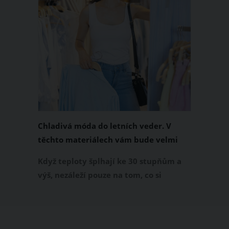
Chladivá móda do letních veder. V
těchto materiálech vám bude velmi
příjemně
Když teploty šplhají ke 30 stupňům a
výš, nezáleží pouze na tom, co si
obléknete, ale také z čeho je oblečení
ušité. Některé materiály totiž zadržují
teplo a pot, jiné naopak nechají