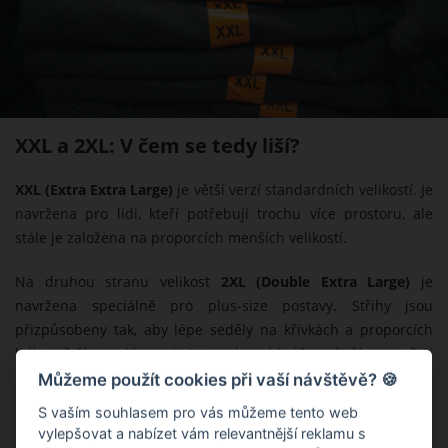
XXL a 2XL: V čem se tedy liší?
XXL (Extra Extra Large)
je větší verzí standardních velikostí. Je
navržena pro lidi, kteří potřebují trochu více prostoru, ale
stále je založena na proporcích menších velikostí.
Na druhou stranu velikost
2XL (Double Extra Large)
je
navržena speciálně pro plus-size postavy. Střihy jsou
přizpůsobeny tak, aby lépe seděly na křivkách a proporcích
lidí s většími velikostmi. 2XL tedy zohledňuje širší pas, větší
prostor v oblasti prsou a boků, což znamená, že vám bude
Můžeme použít cookies při vaší návštěvě? 🍪
sedět mnohem lépe a budete se v této velikosti cítit
S vaším souhlasem pro vás můžeme tento web
pohodlněji.
vylepšovat a nabízet vám relevantnější reklamu s