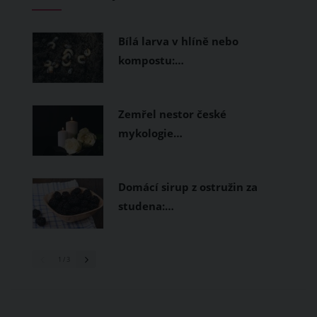
měly být přírodní nebo funkční
prodyšné tkaniny a volnější střihy.
Bílá larva v hlíně nebo
kompostu:…
Zemřel nestor české
mykologie…
Domácí sirup z ostružin za
studena:…
1
/ 3