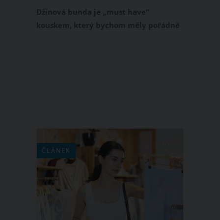
Džínová bunda je „must have“
kouskem, který bychom měly pořádně
provětrat každou podzimní sezonu.
Tento praktický a zároveň univerzální
svršek z rifloviny se nikdy neokouká.
Slušet vám bude, ať už je vám dvacet,
nebo vám táhne na padesát. Džínovou
bundu můžete nosit prakticky k
čemukoli. Pro inspiraci vám přinášíme
několik tipů.
ČLÁNEK