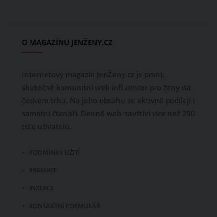
O MAGAZÍNU JENŽENY.CZ
Internetový magazín JenŽeny.cz je první,
skutečně komunitní web influencer pro ženy na
českém trhu. Na jeho obsahu se aktivně podílejí i
samotní čtenáři. Denně web navštíví více než 200
tisíc uživatelů.
PODMÍNKY UŽITÍ
PRESSKIT
INZERCE
KONTAKTNÍ FORMULÁŘ