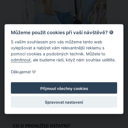
Můžeme použít cookies při vaší návštěvě? 🍪
S vaším souhlasem pro vás můžeme tento web
Chladivá móda do letních veder. V
vylepšovat a nabízet vám relevantnější reklamu s
pomocí cookies a podobných technik. Můžete to
těchto materiálech vám bude velmi
odmítnout
, ale budeme rádi, když nám souhlas udělíte.
příjemně
Když teploty šplhají ke 30 stupňům a
Děkujeme! 🩷
výš, nezáleží pouze na tom, co si
obléknete, ale také z čeho je oblečení
Přijmout všechny cookies
ušité. Některé materiály totiž zadržují
teplo a pot, jiné naopak nechají
Spravovat nastavení
pokožku dýchat a pomohou vám
zvládnout i opravdu horké dny.
Základem letního šatníku by proto
CO SI PROHLÍŽEJÍ OSTATNÍ?