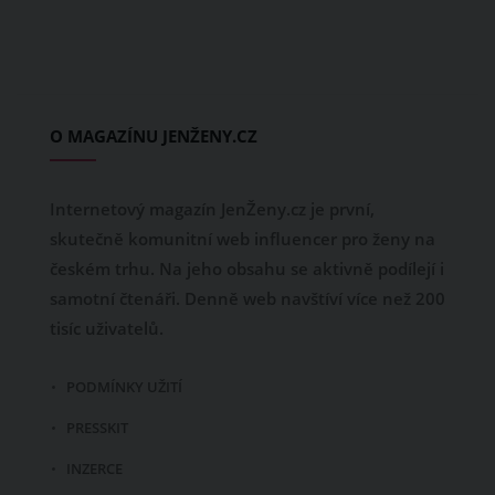
O MAGAZÍNU JENŽENY.CZ
Internetový magazín JenŽeny.cz je první,
skutečně komunitní web influencer pro ženy na
českém trhu. Na jeho obsahu se aktivně podílejí i
samotní čtenáři. Denně web navštíví více než 200
tisíc uživatelů.
PODMÍNKY UŽITÍ
PRESSKIT
INZERCE