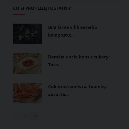
začínající jezdce.
CO SI PROHLÍŽEJÍ OSTATNÍ?
Bílá larva v hlíně nebo
kompostu:…
Domácí uncle bens z cukety:
Tato…
Cuketová směs na topinky:
Zavařte…
1
/ 3