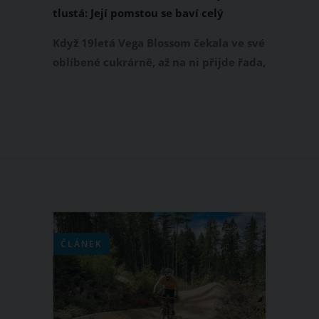
tlustá: Její pomstou se baví celý
internet
Když 19letá Vega Blossom čekala ve své
oblíbené cukrárně, až na ni přijde řada,
zažila něco, s čím absolutně nepočítala.
Žena, která stála ve frontě za ní, na
celou cukrárnu prohlásila, že doufá, „že
toto tlusté prase jí nevykoupí všechny
její oblíbené dortíky“. Co na to Vega?
Vymyslela geniální pomstu, kterou se
baví celý internet.
ČLÁNEK