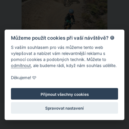
Můžeme použít cookies při vaší návštěvě? 🍪
S vaším souhlasem pro vás můžeme tento web
vylepšovat a nabízet vám relevantnější reklamu s
Donovaly – zbrusu nový slovenský
pomocí cookies a podobných technik. Můžete to
trailpark a dětský ráj k tomu
odmítnout
, ale budeme rádi, když nám souhlas udělíte.
Letní provoz na slovenských
Děkujeme! 🩷
Donovalech funguje už léta, nicméně
dosud cílil především na pěší a rodiny s
Přijmout všechny cookies
dětmi. Letos nově se Donovaly zapisují
také na dovolenkové seznamy bikerů,
Spravovat nastavení
protože tu vznikl zbrusu nový trailpark,
který svými flowtraily zaujme i