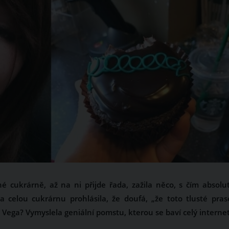
é cukrárně, až na ni přijde řada, zažila něco, s čím absolu
a celou cukrárnu prohlásila, že doufá, „že toto tlusté prase
 Vega? Vymyslela geniální pomstu, kterou se baví celý internet