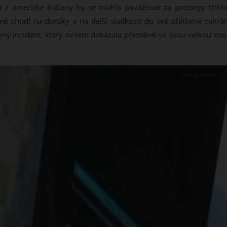
 z americké Indiany by se mohla považovat za prototyp štíhlos
lně chodí na dortíky a na další sladkosti do své oblíbené cukrár
mný incident, který ovšem dokázala přeměnit ve svou velkou oso
ZDROJ: METRO.CO