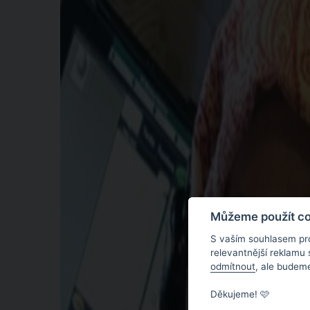
Můžeme použít coo
S vaším souhlasem pr
relevantnější reklamu
odmítnout
, ale budeme
Děkujeme! 🩷