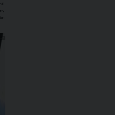
ti.
ny.
bní
.UK