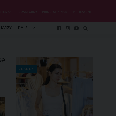
STĚNKA
REDAKTORKY
PŘIDEJ SE K NÁM
PŘIHLÁŠENÍ
KVÍZY
DALŠÍ
se
ČLÁNEK
COM