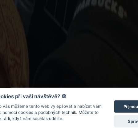
kies při vaší návštěvě? 🍪
o vás můžeme tento web vylepšovat a nabízet vám
Přijmou
 s pomocí cookies a podobných technik. Můžete to
 rádi, když nám souhlas udělíte.
Spra