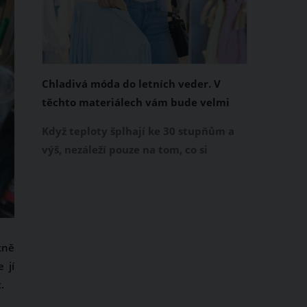
Chladivá móda do letních veder. V
těchto materiálech vám bude velmi
příjemně
Když teploty šplhají ke 30 stupňům a
výš, nezáleží pouze na tom, co si
obléknete, ale také z čeho je oblečení
ušité. Některé materiály totiž zadržují
teplo a pot, jiné naopak nechají
pokožku dýchat a pomohou vám
zvládnout i opravdu horké dny.
tně
Základem letního šatníku by proto
 jí
měly být přírodní nebo funkční
.
prodyšné tkaniny a volnější střihy.