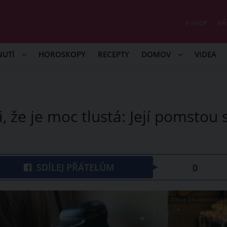
E-SHOP
NÁ
NUTÍ
HOROSKOPY
RECEPTY
DOMOV
VIDEA
i, že je moc tlustá: Její pomstou 
SDÍLEJ PŘÁTELŮM
0
ZDROJ: EN.NEWSNER.