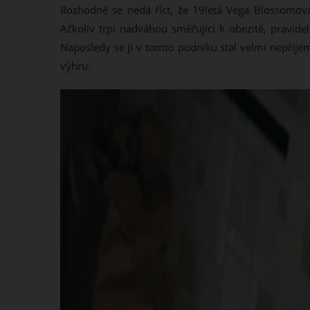
Rozhodně se nedá říct, že 19letá Vega Blossomová
Ačkoliv trpí nadváhou směřující k obezitě, pravide
Naposledy se jí v tomto podniku stal velmi nepříje
výhru.