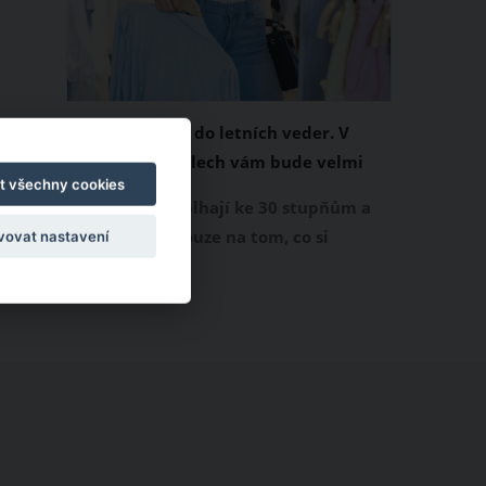
Chladivá móda do letních veder. V
těchto materiálech vám bude velmi
t všechny cookies
příjemně
Když teploty šplhají ke 30 stupňům a
výš, nezáleží pouze na tom, co si
vovat nastavení
obléknete, ale také z čeho je oblečení
ušité. Některé materiály totiž zadržují
teplo a pot, jiné naopak nechají
pokožku dýchat a pomohou vám
zvládnout i opravdu horké dny.
Základem letního šatníku by proto
měly být přírodní nebo funkční
prodyšné tkaniny a volnější střihy.