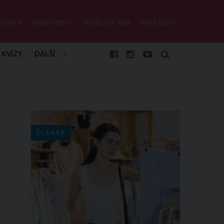
STĚNKA
REDAKTORKY
PŘIDEJ SE K NÁM
PŘIHLÁŠENÍ
KVÍZY
DALŠÍ
ČLÁNEK