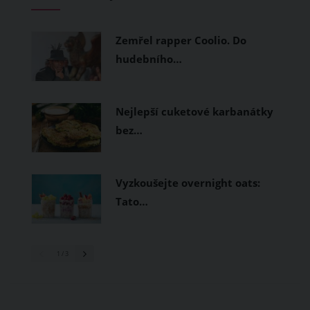
měly být přírodní nebo funkční
prodyšné tkaniny a volnější střihy.
Zemřel rapper Coolio. Do
hudebního…
Nejlepší cuketové karbanátky
bez…
Vyzkoušejte overnight oats:
Tato…
1
/ 3