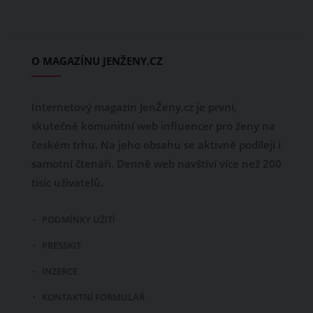
O MAGAZÍNU JENŽENY.CZ
Internetový magazín JenŽeny.cz je první,
skutečně komunitní web influencer pro ženy na
českém trhu. Na jeho obsahu se aktivně podílejí i
samotní čtenáři. Denně web navštíví více než 200
tisíc uživatelů.
PODMÍNKY UŽITÍ
PRESSKIT
INZERCE
KONTAKTNÍ FORMULÁŘ