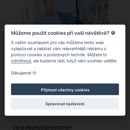
Můžeme použít cookies při vaší návštěvě? 🍪
S vaším souhlasem pro vás můžeme tento web
Chladivá móda do letních veder. V
vylepšovat a nabízet vám relevantnější reklamu s
pomocí cookies a podobných technik. Můžete to
těchto materiálech vám bude velmi
odmítnout
, ale budeme rádi, když nám souhlas udělíte.
příjemně
Když teploty šplhají ke 30 stupňům a
Děkujeme! 🩷
výš, nezáleží pouze na tom, co si
obléknete, ale také z čeho je oblečení
Přijmout všechny cookies
ušité. Některé materiály totiž zadržují
teplo a pot, jiné naopak nechají
Spravovat nastavení
pokožku dýchat a pomohou vám
zvládnout i opravdu horké dny.
Základem letního šatníku by proto
CO SI PROHLÍŽEJÍ OSTATNÍ?