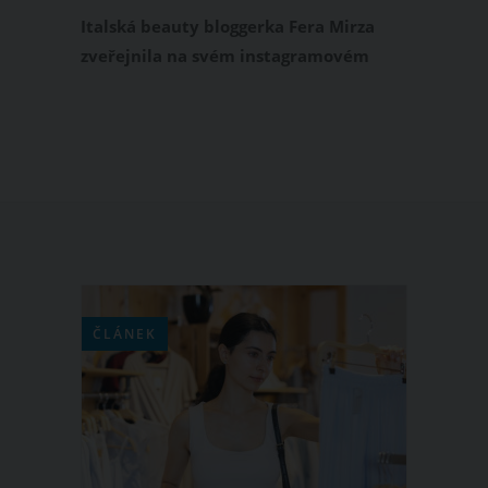
beauty bloggerka Fera Mirza. Nic se
Italská beauty bloggerka Fera Mirza
nemá přehánět, shodují se lidé
zveřejnila na svém instagramovém
profilu @idontneedanamebitch
fotografii přehnaně nalíčené holčičky.
A vyvolala tím doslova internetovou
bouři. Lidé se shodují, že takto líčit dítě
je krajně nevhodné. Tak schválně, kolik
byste holčičce, která má silnou vrstvu
make-upu i umělé řasy, tipli let?
ČLÁNEK