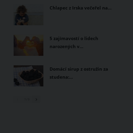
Chlapec z Irska večeřel na…
5 zajímavostí o lidech
narozených v…
Domácí sirup z ostružin za
studena:…
1
/ 3