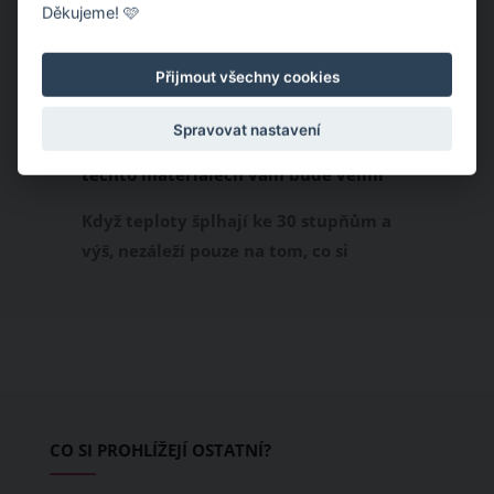
Děkujeme! 🩷
Přijmout všechny cookies
Spravovat nastavení
Chladivá móda do letních veder. V
těchto materiálech vám bude velmi
příjemně
Když teploty šplhají ke 30 stupňům a
výš, nezáleží pouze na tom, co si
obléknete, ale také z čeho je oblečení
ušité. Některé materiály totiž zadržují
teplo a pot, jiné naopak nechají
pokožku dýchat a pomohou vám
zvládnout i opravdu horké dny.
Základem letního šatníku by proto
CO SI PROHLÍŽEJÍ OSTATNÍ?
měly být přírodní nebo funkční
prodyšné tkaniny a volnější střihy.