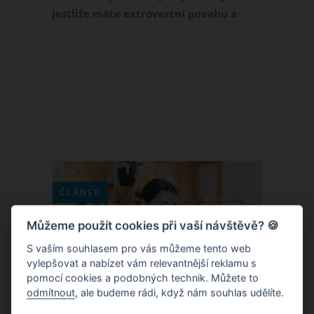
Jestliže máte extrovertní povahu a
začala jste se scházet s mužem, který je
rozený introvert, neházejte flintu do
žita. Spojením extroverta a introverta
můžete do budoucna vytvořit velmi
harmonický partnerský vztah, je ovšem
důležité, abyste respektovali své
rozdíly. A to už v průběhu samotného
randění.
ČLÁNEK
Můžeme použít cookies při vaší návštěvě? 🍪
S vaším souhlasem pro vás můžeme tento web
vylepšovat a nabízet vám relevantnější reklamu s
pomocí cookies a podobných technik. Můžete to
odmítnout
, ale budeme rádi, když nám souhlas udělíte.