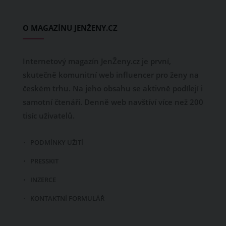
O MAGAZÍNU JENŽENY.CZ
Internetový magazín JenŽeny.cz je první,
skutečně komunitní web influencer pro ženy na
českém trhu. Na jeho obsahu se aktivně podílejí i
samotní čtenáři. Denně web navštíví více než 200
tisíc uživatelů.
PODMÍNKY UŽITÍ
PRESSKIT
INZERCE
KONTAKTNÍ FORMULÁŘ