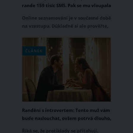
rande 159 tisíc SMS. Pak se mu vloupala
do domu a vykoupala ve vaně
Online seznamování je v současné době
na vzestupu. Důkladně si ale prověřte,
s kým si na internetu píšete a s kým si
následně dáte rande tváří v tvář. Ať
nedopadnete jako jeden movitý
ČLÁNEK
Američan, který netušil, že se na online
seznamce seznámí se stalkerkou.
Zamilovaná žena mu po prvním rande
poslala 159 tisíc SMS a vloupala se mu i
do domu.
Randění s introvertem: Tento muž vám
bude naslouchat, ovšem potrvá dlouho,
než se vám otevře
Říká se, že protiklady se přitahují.