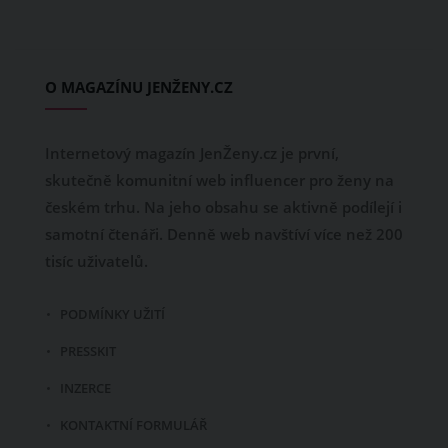
O MAGAZÍNU JENŽENY.CZ
Internetový magazín JenŽeny.cz je první,
skutečně komunitní web influencer pro ženy na
českém trhu. Na jeho obsahu se aktivně podílejí i
samotní čtenáři. Denně web navštíví více než 200
tisíc uživatelů.
PODMÍNKY UŽITÍ
PRESSKIT
INZERCE
KONTAKTNÍ FORMULÁŘ