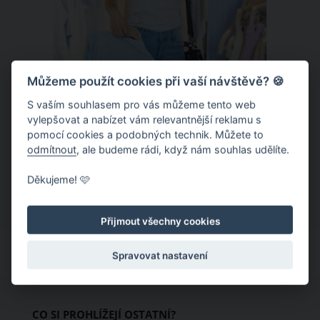
Můžeme použít cookies při vaší návštěvě? 🍪
S vaším souhlasem pro vás můžeme tento web
Chladivá móda do letních veder. V
vylepšovat a nabízet vám relevantnější reklamu s
pomocí cookies a podobných technik. Můžete to
těchto materiálech vám bude velmi
odmítnout
, ale budeme rádi, když nám souhlas udělíte.
příjemně
Když teploty šplhají ke 30 stupňům a
Děkujeme! 🩷
výš, nezáleží pouze na tom, co si
obléknete, ale také z čeho je oblečení
Přijmout všechny cookies
ušité. Některé materiály totiž zadržují
teplo a pot, jiné naopak nechají
Spravovat nastavení
pokožku dýchat a pomohou vám
zvládnout i opravdu horké dny.
Základem letního šatníku by proto
CO SI PROHLÍŽEJÍ OSTATNÍ?