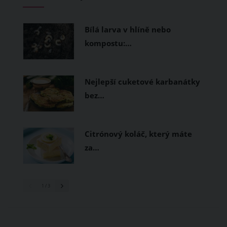
měly být přírodní nebo funkční
prodyšné tkaniny a volnější střihy.
Bílá larva v hlíně nebo
kompostu:…
Nejlepší cuketové karbanátky
bez…
Citrónový koláč, který máte
za…
1
/ 3