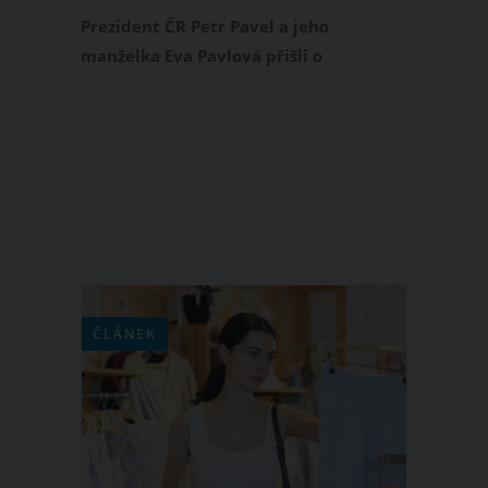
kočičího nebe
Prezident ČR Petr Pavel a jeho
manželka Eva Pavlová přišli o
milovaného kočičího mazlíčka. Jejich
kočka Micka, která je doprovázela
životem od roku 2012, bohužel odešla
do kočičího nebe. O tom, že je Micka
nemocná, informovala před několika
dny první dáma přímo na svém
Instagramu.
ČLÁNEK