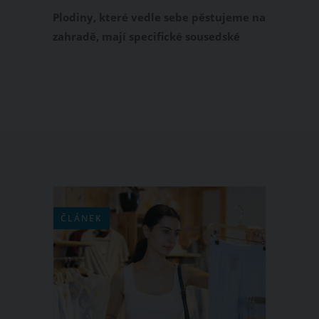
snesou vedle sebe
Plodiny, které vedle sebe pěstujeme na
zahradě, mají specifické sousedské
vztahy. Některé druhy ovoce a zeleniny
se mají rády a podporují se, další však
vedle sebe vůbec neprospívají. Zajímá
vás, co zasadit vedle jahod, cukety,
česneku nebo paprik? Své letošní
záhonky pečlivě rozplánujte, protože
ne všechny plodiny budou dobří
sousedé.
ČLÁNEK