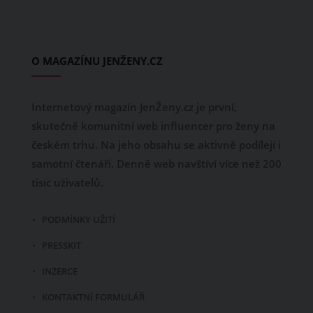
O MAGAZÍNU JENŽENY.CZ
Internetový magazín JenŽeny.cz je první,
skutečně komunitní web influencer pro ženy na
českém trhu. Na jeho obsahu se aktivně podílejí i
samotní čtenáři. Denně web navštíví více než 200
tisíc uživatelů.
PODMÍNKY UŽITÍ
PRESSKIT
INZERCE
KONTAKTNÍ FORMULÁŘ