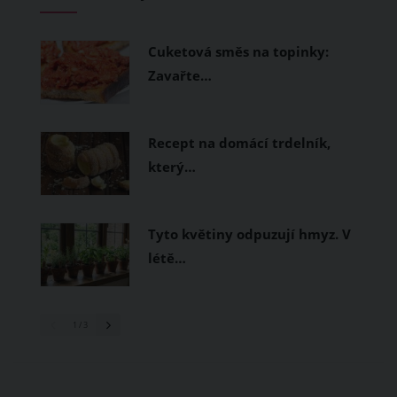
měly být přírodní nebo funkční
prodyšné tkaniny a volnější střihy.
Cuketová směs na topinky:
Zavařte…
Recept na domácí trdelník,
který…
Tyto květiny odpuzují hmyz. V
létě…
1
/ 3