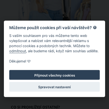
Můžeme použít cookies při vaší návštěvě? 🍪
S vaším souhlasem pro vás můžeme tento web
Chladivá móda do letních veder. V
vylepšovat a nabízet vám relevantnější reklamu s
pomocí cookies a podobných technik. Můžete to
těchto materiálech vám bude velmi
odmítnout
, ale budeme rádi, když nám souhlas udělíte.
příjemně
Když teploty šplhají ke 30 stupňům a
Děkujeme! 🩷
výš, nezáleží pouze na tom, co si
obléknete, ale také z čeho je oblečení
Přijmout všechny cookies
ušité. Některé materiály totiž zadržují
teplo a pot, jiné naopak nechají
Spravovat nastavení
pokožku dýchat a pomohou vám
zvládnout i opravdu horké dny.
Základem letního šatníku by proto
CO SI PROHLÍŽEJÍ OSTATNÍ?