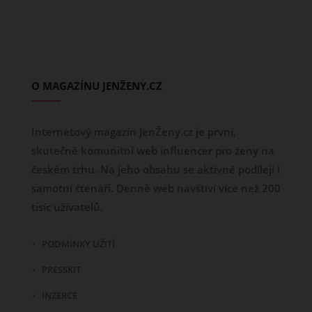
O MAGAZÍNU JENŽENY.CZ
Internetový magazín JenŽeny.cz je první,
skutečně komunitní web influencer pro ženy na
českém trhu. Na jeho obsahu se aktivně podílejí i
samotní čtenáři. Denně web navštíví více než 200
tisíc uživatelů.
PODMÍNKY UŽITÍ
PRESSKIT
INZERCE