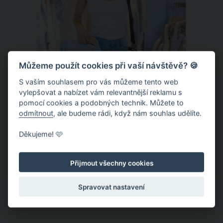
Můžeme použít cookies při vaší návštěvě? 🍪
S vaším souhlasem pro vás můžeme tento web
vylepšovat a nabízet vám relevantnější reklamu s
Chladivá móda do letních veder. V
pomocí cookies a podobných technik. Můžete to
těchto materiálech vám bude velmi
odmítnout
, ale budeme rádi, když nám souhlas udělíte.
příjemně
Když teploty šplhají ke 30 stupňům a
Děkujeme! 🩷
výš, nezáleží pouze na tom, co si
obléknete, ale také z čeho je oblečení
Přijmout všechny cookies
ušité. Některé materiály totiž zadržují
teplo a pot, jiné naopak nechají
Spravovat nastavení
pokožku dýchat a pomohou vám
zvládnout i opravdu horké dny.