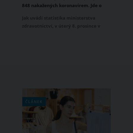
848 nakažených koronavirem. Jde o
nejvyšší číslo za poslední dva týdny
Jak uvádí statistika ministerstva
zdravotnictví, v úterý 8. prosince v
Česku vzrostl počet infikovaných
covidem-19 o 5 848. Jde o nejvyšší
nárůst za poslední dva týdny. Denní
počet nově nakažených se již držel pod
hranicí pěti tisíc, pouze v úterý 1.
prosince hygienické stanice v Česku
zaznamenaly 5 180 nových případů.
ČLÁNEK