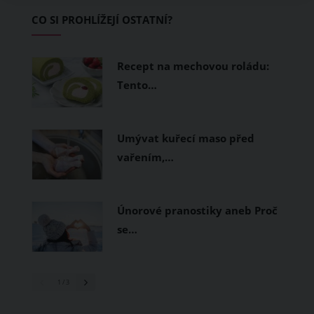
Základem letního šatníku by proto
CO SI PROHLÍŽEJÍ OSTATNÍ?
měly být přírodní nebo funkční
prodyšné tkaniny a volnější střihy.
Recept na mechovou roládu:
Tento…
Umývat kuřecí maso před
vařením,…
Únorové pranostiky aneb Proč
se…
1
/ 3