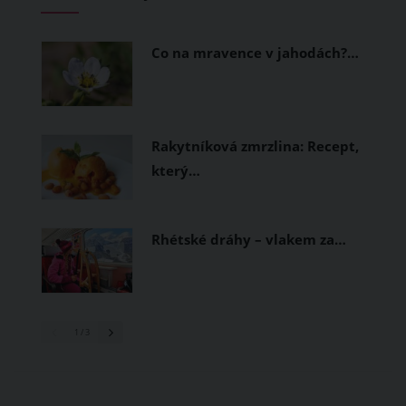
měly být přírodní nebo funkční
prodyšné tkaniny a volnější střihy.
Co na mravence v jahodách?…
Rakytníková zmrzlina: Recept,
který…
Rhétské dráhy – vlakem za…
1
/ 3