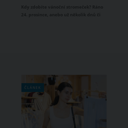
zdobení s předstihem zlepšuje náladu a
Kdy zdobíte vánoční stromeček? Ráno
navozuje pocit štěstí
24. prosince, anebo už několik dnů či
týdnů před Vánoci? Pokud patříte do
druhé skupiny a ostatní se vám smějí,
že neznáte vánoční tradice, zůstaňte
nad věcí. Psychologové totiž tvrdí, že
čím dříve si vánoční stromeček
ozdobíte, tím budete šťastnější. V
současnosti vám to přijde více než
vhod.
ČLÁNEK