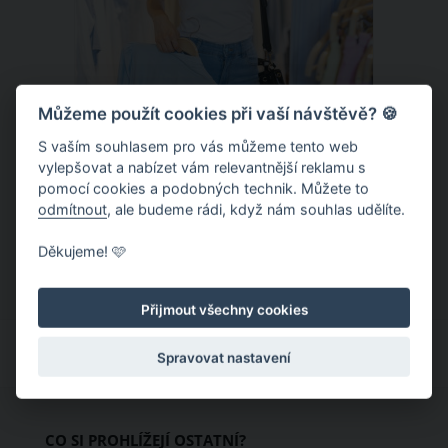
Můžeme použít cookies při vaší návštěvě? 🍪
S vaším souhlasem pro vás můžeme tento web
Chladivá móda do letních veder. V
vylepšovat a nabízet vám relevantnější reklamu s
pomocí cookies a podobných technik. Můžete to
těchto materiálech vám bude velmi
odmítnout
, ale budeme rádi, když nám souhlas udělíte.
příjemně
Když teploty šplhají ke 30 stupňům a
Děkujeme! 🩷
výš, nezáleží pouze na tom, co si
obléknete, ale také z čeho je oblečení
Přijmout všechny cookies
ušité. Některé materiály totiž zadržují
teplo a pot, jiné naopak nechají
Spravovat nastavení
pokožku dýchat a pomohou vám
zvládnout i opravdu horké dny.
Základem letního šatníku by proto
CO SI PROHLÍŽEJÍ OSTATNÍ?