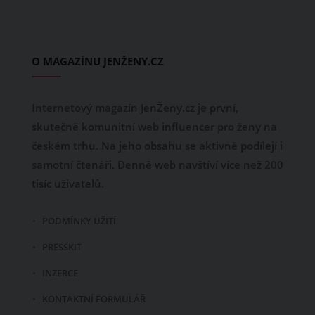
O MAGAZÍNU JENŽENY.CZ
Internetový magazín JenŽeny.cz je první,
skutečně komunitní web influencer pro ženy na
českém trhu. Na jeho obsahu se aktivně podílejí i
samotní čtenáři. Denně web navštíví více než 200
tisíc uživatelů.
PODMÍNKY UŽITÍ
PRESSKIT
INZERCE
KONTAKTNÍ FORMULÁŘ