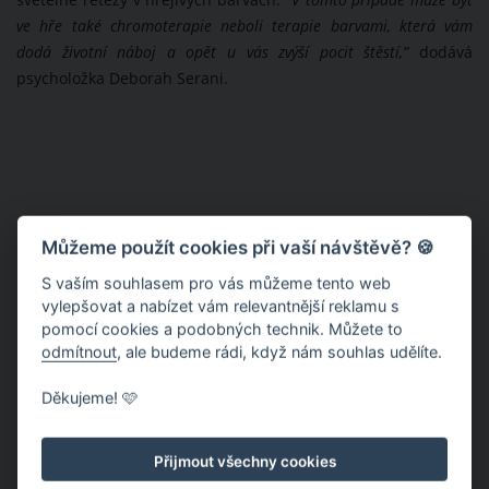
světelné řetězy v hřejivých barvách.
“V tomto případě může být
ve hře také chromoterapie neboli terapie barvami, která vám
dodá životní náboj a opět u vás zvýší pocit štěstí,”
dodává
psycholožka Deborah Serani.
Můžeme použít cookies při vaší návštěvě? 🍪
S vaším souhlasem pro vás můžeme tento web
vylepšovat a nabízet vám relevantnější reklamu s
pomocí cookies a podobných technik. Můžete to
odmítnout
, ale budeme rádi, když nám souhlas udělíte.
Děkujeme! 🩷
Přijmout všechny cookies