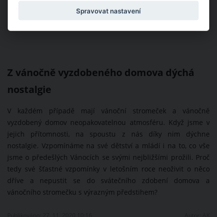
Spravovat nastavení
Z vánočně vyzdobeného domova dýchá
nostalgie
V každém případě mají vánoční stromeček a vánočně
vyzdobený domov neopakovatelnou atmosféru. Když jsme v
jejich přítomnosti, na spoustu z nás díky nim dýchne
nostalgie. Vzpomínáme na své dětství a mládí i na to, co vše
jsme o předešlých Vánocích se svými nejbližšími prožili. Proč
tedy své šťastné vzpomínky v letošním roce neoživit o něco
dříve a nepustit se do svátečního zdobení domova a
vánočního stromečku s výrazným předstihem?
Publikováno: 27. 11. 2020 10:16
Autor:
AK