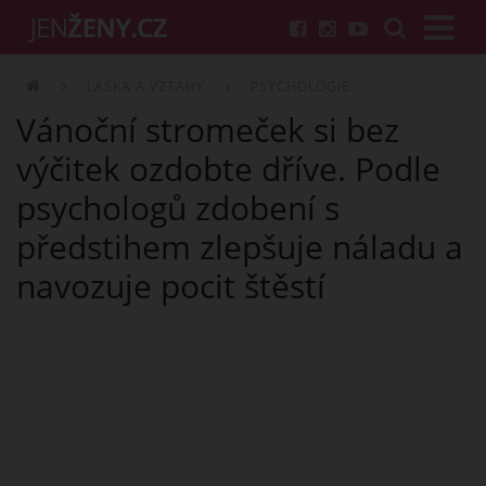
LÁSKA A VZTAHY
PSYCHOLOGIE
Vánoční stromeček si bez
výčitek ozdobte dříve. Podle
psychologů zdobení s
předstihem zlepšuje náladu a
navozuje pocit štěstí