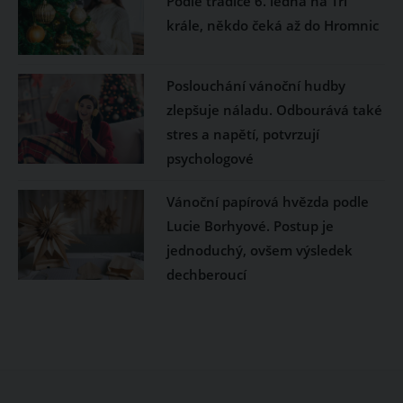
Podle tradice 6. ledna na Tři
krále, někdo čeká až do Hromnic
Poslouchání vánoční hudby
zlepšuje náladu. Odbourává také
stres a napětí, potvrzují
psychologové
Vánoční papírová hvězda podle
Lucie Borhyové. Postup je
jednoduchý, ovšem výsledek
dechberoucí