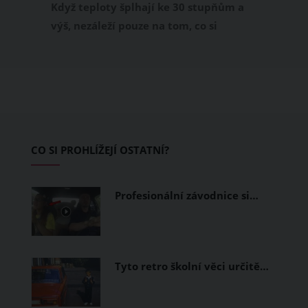
Když teploty šplhají ke 30 stupňům a
výš, nezáleží pouze na tom, co si
obléknete, ale také z čeho je oblečení
ušité. Některé materiály totiž zadržují
teplo a pot, jiné naopak nechají
pokožku dýchat a pomohou vám
zvládnout i opravdu horké dny.
Základem letního šatníku by proto
CO SI PROHLÍŽEJÍ OSTATNÍ?
měly být přírodní nebo funkční
prodyšné tkaniny a volnější střihy.
Profesionální závodnice si…
Tyto retro školní věci určitě…