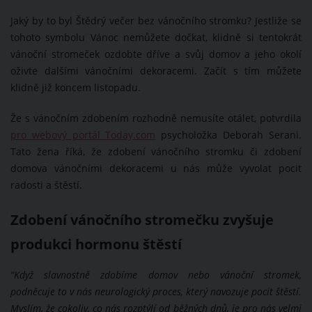
Jaký by to byl Štědrý večer bez vánočního stromku? Jestliže se
tohoto symbolu Vánoc nemůžete dočkat, klidně si tentokrát
vánoční stromeček ozdobte dříve a svůj domov a jeho okolí
oživte dalšími vánočními dekoracemi. Začít s tím můžete
klidně již koncem listopadu.
Že s vánočním zdobením rozhodně nemusíte otálet, potvrdila
pro webový portál Today.com
psycholožka Deborah Serani.
Tato žena říká, že zdobení vánočního stromku či zdobení
domova vánočními dekoracemi u nás může vyvolat pocit
radosti a štěstí.
Zdobení vánočního stromečku zvyšuje
produkci hormonu štěstí
“Když slavnostně zdobíme domov nebo vánoční stromek,
podněcuje to v nás neurologický proces, který navozuje pocit štěstí.
Myslím, že cokoliv, co nás rozptýlí od běžných dnů, je pro nás velmi