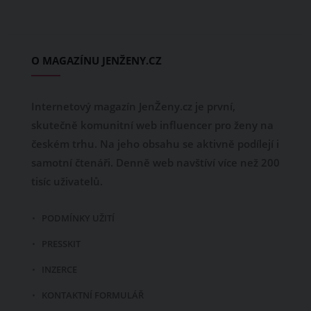
O MAGAZÍNU JENŽENY.CZ
Internetový magazín JenŽeny.cz je první,
skutečně komunitní web influencer pro ženy na
českém trhu. Na jeho obsahu se aktivně podílejí i
samotní čtenáři. Denně web navštíví více než 200
tisíc uživatelů.
PODMÍNKY UŽITÍ
PRESSKIT
INZERCE
KONTAKTNÍ FORMULÁŘ