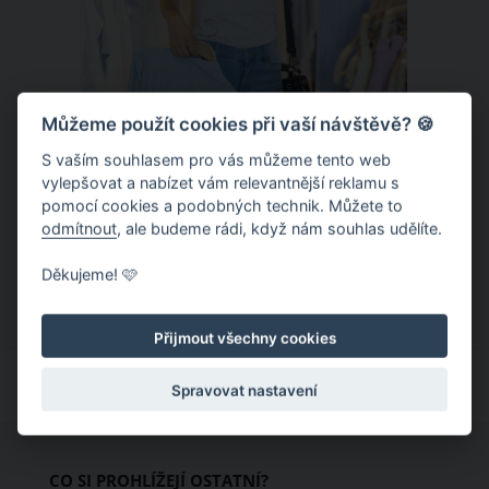
Můžeme použít cookies při vaší návštěvě? 🍪
S vaším souhlasem pro vás můžeme tento web
Chladivá móda do letních veder. V
vylepšovat a nabízet vám relevantnější reklamu s
pomocí cookies a podobných technik. Můžete to
těchto materiálech vám bude velmi
odmítnout
, ale budeme rádi, když nám souhlas udělíte.
příjemně
Když teploty šplhají ke 30 stupňům a
Děkujeme! 🩷
výš, nezáleží pouze na tom, co si
obléknete, ale také z čeho je oblečení
Přijmout všechny cookies
ušité. Některé materiály totiž zadržují
teplo a pot, jiné naopak nechají
Spravovat nastavení
pokožku dýchat a pomohou vám
zvládnout i opravdu horké dny.
Základem letního šatníku by proto
CO SI PROHLÍŽEJÍ OSTATNÍ?