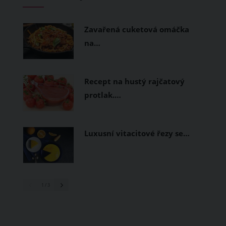
měly být přírodní nebo funkční
prodyšné tkaniny a volnější střihy.
Zavařená cuketová omáčka
na…
Recept na hustý rajčatový
protlak.…
Luxusní vitacitové řezy se…
1
/ 3