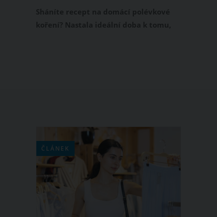
Sháníte recept na domácí polévkové
koření? Nastala ideální doba k tomu,
abyste si vyrobili domácí podravku bez
soli. Přinášíme osvědčený recept z
libečku a kořenové zeleniny, který
dodá vašim polévkám a omáčkám
jedinečnou chuť.
ČLÁNEK