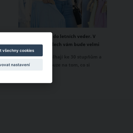
Chladivá móda do letních veder. V
těchto materiálech vám bude velmi
t všechny cookies
příjemně
Když teploty šplhají ke 30 stupňům a
výš, nezáleží pouze na tom, co si
vovat nastavení
obléknete, ale také z čeho je oblečení
ušité. Některé materiály totiž zadržují
teplo a pot, jiné naopak nechají
pokožku dýchat a pomohou vám
zvládnout i opravdu horké dny.
Základem letního šatníku by proto
měly být přírodní nebo funkční
prodyšné tkaniny a volnější střihy.