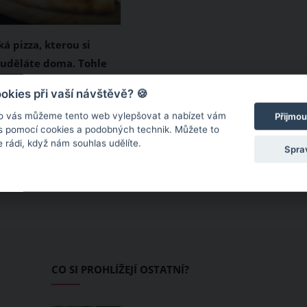
ká pizza, kterou si
uděláte doma. Tohle
zkoušení
noho receptů, jak si
kies při vaší návštěvě? 🍪
 pizzu. V nabídce je
o vás můžeme tento web vylepšovat a nabízet vám
Přijmou
o v prášku anebo také
 s pomocí cookies a podobných technik. Můžete to
 rádi, když nám souhlas udělíte.
sto. Způsobů je opravdu
Spra
 na našem videu
cept na tu pravou
zu tak, jak ji znáte.
CO SI PROHLÍŽEJÍ OSTATNÍ?