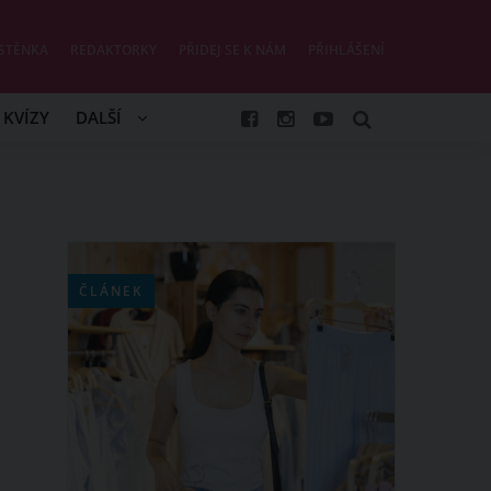
STĚNKA
REDAKTORKY
PŘIDEJ SE K NÁM
PŘIHLÁŠENÍ
KVÍZY
DALŠÍ
ČLÁNEK