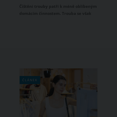
myčky
Čištění trouby patří k méně oblíbeným
domácím činnostem. Trouba se však
častým pečením zanáší nečistotami,
mastnotou a připáleninami, proto si od
nás zaslouží náležitou péči. Čištění
elektrické trouby však nemusí být
žádná dřina, zvlášť když využijete
následující osvědčené triky.
ČLÁNEK