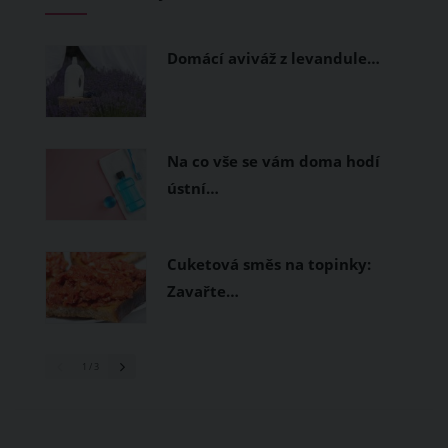
měly být přírodní nebo funkční
prodyšné tkaniny a volnější střihy.
Domácí aviváž z levandule…
Na co vše se vám doma hodí
ústní…
Cuketová směs na topinky:
Zavařte…
1
/ 3