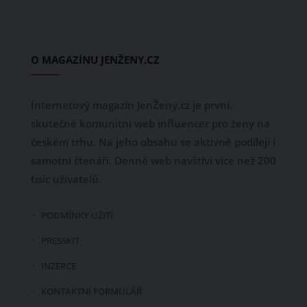
O MAGAZÍNU JENŽENY.CZ
Internetový magazín JenŽeny.cz je první,
skutečně komunitní web influencer pro ženy na
českém trhu. Na jeho obsahu se aktivně podílejí i
samotní čtenáři. Denně web navštíví více než 200
tisíc uživatelů.
PODMÍNKY UŽITÍ
PRESSKIT
INZERCE
KONTAKTNÍ FORMULÁŘ