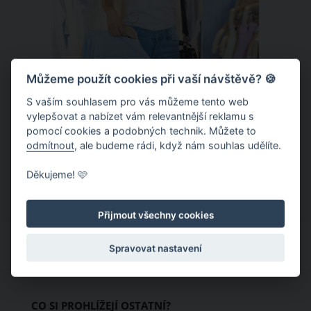
Můžeme použít cookies při vaší návštěvě? 🍪
S vaším souhlasem pro vás můžeme tento web
Chladivá móda do letních veder. V
vylepšovat a nabízet vám relevantnější reklamu s
pomocí cookies a podobných technik. Můžete to
těchto materiálech vám bude velmi
odmítnout
, ale budeme rádi, když nám souhlas udělíte.
příjemně
Když teploty šplhají ke 30 stupňům a
Děkujeme! 🩷
výš, nezáleží pouze na tom, co si
obléknete, ale také z čeho je oblečení
Přijmout všechny cookies
ušité. Některé materiály totiž zadržují
teplo a pot, jiné naopak nechají
Spravovat nastavení
pokožku dýchat a pomohou vám
zvládnout i opravdu horké dny.
Základem letního šatníku by proto
CO SI PROHLÍŽEJÍ OSTATNÍ?