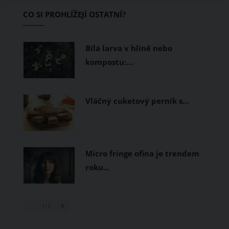
Základem letního šatníku by proto
CO SI PROHLÍŽEJÍ OSTATNÍ?
měly být přírodní nebo funkční
prodyšné tkaniny a volnější střihy.
Bílá larva v hlíně nebo
kompostu:…
Vláčný cuketový perník s…
Micro fringe ofina je trendem
roku…
1
/ 3