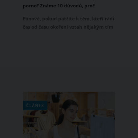
porno? Známe 10 důvodů, proč
Pánové, pokud patříte k těm, kteří rádi
čas od času okoření vztah nějakým tím
lechtivějším pornem, a doufáte, že
vaše přítelkyně bude nadšená, máme
pro vás novinku. Nebude! Proč nebude,
vám ukážeme na videu.
ČLÁNEK