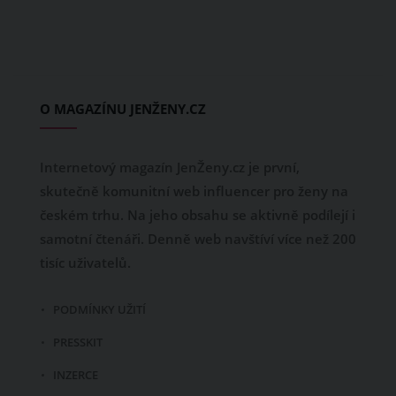
O MAGAZÍNU JENŽENY.CZ
Internetový magazín JenŽeny.cz je první,
skutečně komunitní web influencer pro ženy na
českém trhu. Na jeho obsahu se aktivně podílejí i
samotní čtenáři. Denně web navštíví více než 200
tisíc uživatelů.
PODMÍNKY UŽITÍ
PRESSKIT
INZERCE