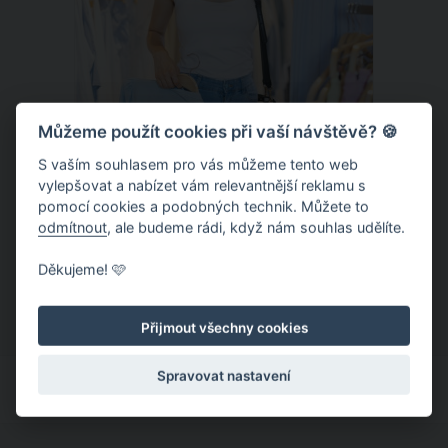
Můžeme použít cookies při vaší návštěvě? 🍪
S vaším souhlasem pro vás můžeme tento web
vylepšovat a nabízet vám relevantnější reklamu s
Chladivá móda do letních veder. V
pomocí cookies a podobných technik. Můžete to
těchto materiálech vám bude velmi
odmítnout
, ale budeme rádi, když nám souhlas udělíte.
příjemně
Když teploty šplhají ke 30 stupňům a
Děkujeme! 🩷
výš, nezáleží pouze na tom, co si
obléknete, ale také z čeho je oblečení
Přijmout všechny cookies
ušité. Některé materiály totiž zadržují
teplo a pot, jiné naopak nechají
Spravovat nastavení
pokožku dýchat a pomohou vám
zvládnout i opravdu horké dny.